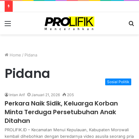
Menu
S
fo
Home
/
Pidana
Pidana
Sosial Politik
Intan Arif
Januari 21, 2026
205
Perkara Naik Sidik, Keluarga Korban
Minta Terduga Persetubuhan Anak
Ditahan
PROLIFIK.ID – Kecamatan Menui Kepulauan, Kabupaten Morowali
kembali dihebohkan dengan beredarnya video asusila seorang pria