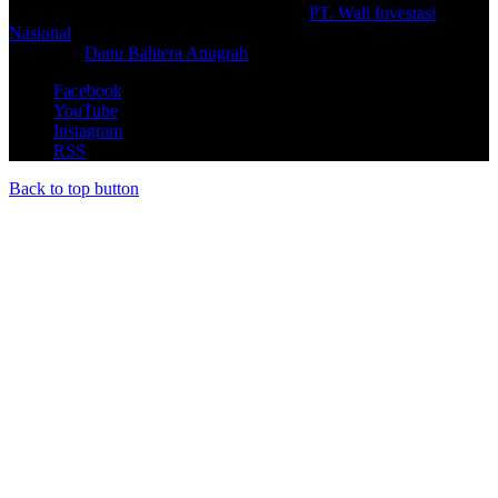
© Copyright 2026, All Rights Reserved |
PT. Wali Investasi
Nasional
Create By
Danu Bahtera Anugrah
Facebook
YouTube
Instagram
RSS
Back to top button