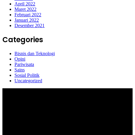
April 2022
Maret 2022
Februari 2022
Januari 2022
Desember 2021
Categories
Bisnis dan Teknologi
Opini
Pariwisata
Sains
Sosial Politik
Uncategorized
Selamat Datang di portal Prolifik.id, merupakan media online yang
mengulas berbagai aktifitas masyarakat dan pemerintahan di sekitar
anda, semoga media kami dapat memberikan pencerahan terhadap
berbagai macam informasi secara aktual dan terpercaya.
#prolifik.id_mencerahkan