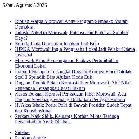
Sabtu, Agustus 8 2026
Breaking News
Ribuan Warga Morowali Antre Program Sembako Murah
Demokrat
Industri Nikel di Morowali, Potensi atau Kutukan Sumber
Daya?
Euforia Piala Dunia dan Jebakan Judi Bola
HIPKA Morowali Ingin Pengusaha Lokal Jadi Pelaku Utama
Investasi
Morowali Kini: Pembangunan Fisik vs Pertumbuhan
Ekonomi Lokal
Prapid Penetapan Tersangka Dugaan Korupsi Fiber Ditolak,
Soal 3 Sprindik Bisa Ajukan Kode Etik
Dugaan Tindak Pidana Korupsi Fiber Morowali, Ahli Nilai
Penetapan Tersangka Cacat Hukum
Kasus Dugaan Korupsi Pengadaan Fiber Morowali, Ada
Dugaan Sewenang-wenang Dilakukan Penegak Hukum
H. Aksa Ishak: Posisi Polri di Bawah Presiden Sudah Tepat
dan Konstitusional
Perkara Naik Sidik, Keluarga Korban Minta Terduga
Persetubuhan Anak Ditahan
Sidebar
Random Article