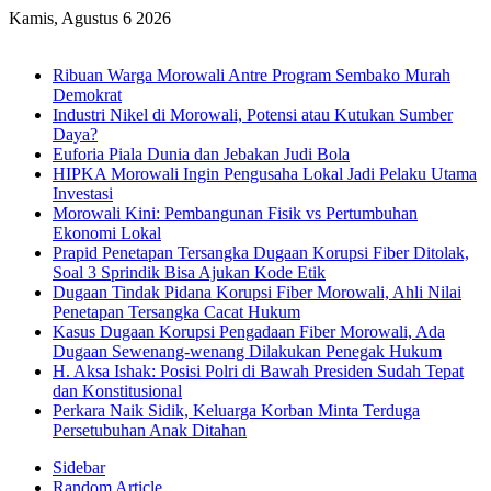
Kamis, Agustus 6 2026
Breaking News
Ribuan Warga Morowali Antre Program Sembako Murah
Demokrat
Industri Nikel di Morowali, Potensi atau Kutukan Sumber
Daya?
Euforia Piala Dunia dan Jebakan Judi Bola
HIPKA Morowali Ingin Pengusaha Lokal Jadi Pelaku Utama
Investasi
Morowali Kini: Pembangunan Fisik vs Pertumbuhan
Ekonomi Lokal
Prapid Penetapan Tersangka Dugaan Korupsi Fiber Ditolak,
Soal 3 Sprindik Bisa Ajukan Kode Etik
Dugaan Tindak Pidana Korupsi Fiber Morowali, Ahli Nilai
Penetapan Tersangka Cacat Hukum
Kasus Dugaan Korupsi Pengadaan Fiber Morowali, Ada
Dugaan Sewenang-wenang Dilakukan Penegak Hukum
H. Aksa Ishak: Posisi Polri di Bawah Presiden Sudah Tepat
dan Konstitusional
Perkara Naik Sidik, Keluarga Korban Minta Terduga
Persetubuhan Anak Ditahan
Sidebar
Random Article