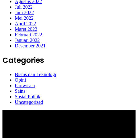
Agustus 2022
Juli 2022
Juni 2022
Mei 2022
April 2022
Maret 2022
Februari 2022
Januari 2022
Desember 2021
Categories
Bisnis dan Teknologi
Opini
Pariwisata
Sains
Sosial Politik
Uncategorized
Selamat Datang di portal Prolifik.id, merupakan media online yang
mengulas berbagai aktifitas masyarakat dan pemerintahan di sekitar
anda, semoga media kami dapat memberikan pencerahan terhadap