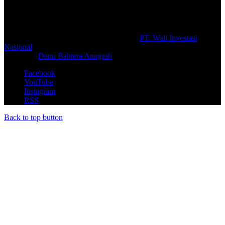
berbagai macam informasi secara aktual dan terpercaya.
#prolifik.id_mencerahkan
© Copyright 2026, All Rights Reserved |
PT. Wali Investasi
Nasional
Create By
Danu Bahtera Anugrah
Facebook
YouTube
Instagram
RSS
Back to top button