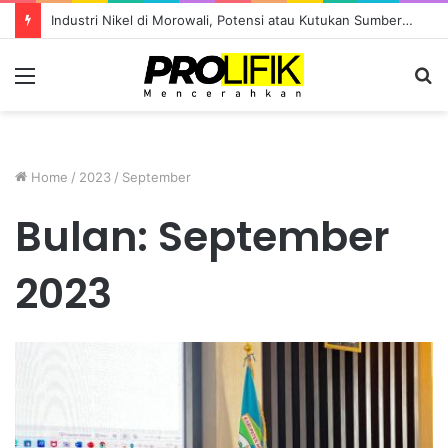
Industri Nikel di Morowali, Potensi atau Kutukan Sumber Daya?
Menu
S
fo
Home
/
2023
/
September
Bulan:
September
2023