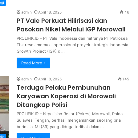
ogi
admin
April 18, 2025
46
PT Vale Perkuat Hilirisasi dan
Pasokan Nikel Melalui IGP Morowali
PROLIFIK.ID – PT Vale Indonesia dan mitranya PT Petrosea
Tbk resmi memulai operasional proyek strategis Indonesia
Growth Project (IGP) di…
Read More »
admin
April 18, 2025
145
Terduga Pelaku Pembunuhan
Karyawan Koperasi di Morowali
Ditangkap Polisi
PROLIFIK.ID – Kepolisian Resor (Polres) Morowali, Polda
Sulawesi Tengah, berhasil mengamankan seorang pria
berinisial MI (39) yang diduga terlibat dalam…
tik