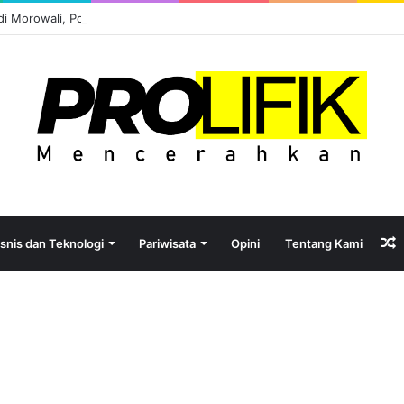
l di Morowali, Potensi atau Kutukan Sumber Daya?
isnis dan Teknologi
Pariwisata
Opini
Tentang Kami
A