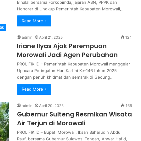
Bihalal bersama Forkopimda, jajaran ASN, PPPK dan
Honorer di Lingkup Pemerintah Kabupaten Morowali,…
Read More »
tik
admin
April 21, 2025
124
Iriane Ilyas Ajak Perempuan
Morowali Jadi Agen Perubahan
PROLIFIK.ID – Pemerintah Kabupaten Morowali menggelar
Upacara Peringatan Hari Kartini Ke-146 tahun 2025
dengan penuh khidmat dan semarak di Gedung…
Read More »
admin
April 20, 2025
166
Gubernur Sulteng Resmikan Wisata
Air Terjun di Morowali
PROLIFIK.ID – Bupati Morowali, Iksan Baharudin Abdul
Rauf, bersama Gubernur Sulawesi Tengah, Anwar Hafid,