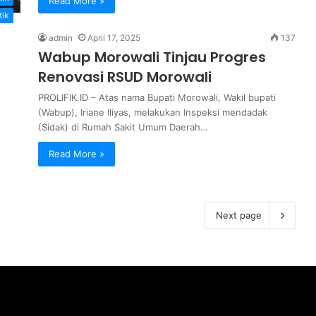
Read More »
tik
admin
April 17, 2025
137
Wabup Morowali Tinjau Progres
Renovasi RSUD Morowali
PROLIFIK.ID – Atas nama Bupati Morowali, Wakil bupati
(Wabup), Iriane Iliyas, melakukan Inspeksi mendadak
(Sidak) di Rumah Sakit Umum Daerah…
Read More »
Next page