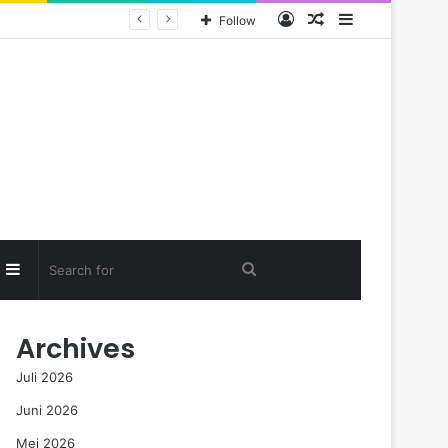
Log
Random
Sidebar
Follow
In
Article
Random
Sidebar
Search
rticle
for
Archives
Juli 2026
Juni 2026
Mei 2026