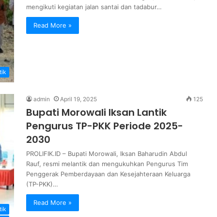
mengikuti kegiatan jalan santai dan tadabur…
Read More »
tik
admin
April 19, 2025
125
Bupati Morowali Iksan Lantik
Pengurus TP-PKK Periode 2025-
2030
PROLIFIK.ID – Bupati Morowali, Iksan Baharudin Abdul
Rauf, resmi melantik dan mengukuhkan Pengurus Tim
Penggerak Pemberdayaan dan Kesejahteraan Keluarga
(TP-PKK)…
Read More »
tik