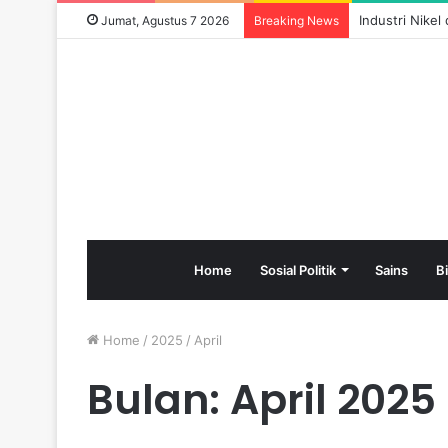
Industri Nike
Jumat, Agustus 7 2026
Breaking News
Home
Sosial Politik
Sains
B
Home
/
2025
/
April
Bulan:
April 2025