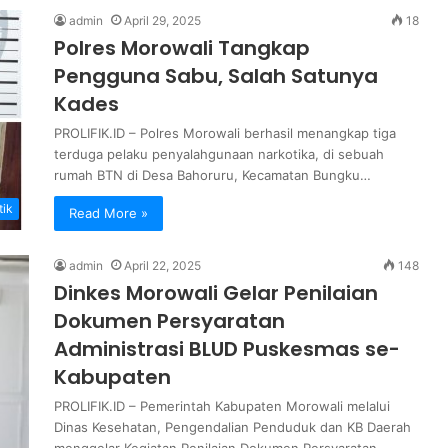
admin
April 29, 2025
18
Polres Morowali Tangkap
Pengguna Sabu, Salah Satunya
Kades
PROLIFIK.ID – Polres Morowali berhasil menangkap tiga
terduga pelaku penyalahgunaan narkotika, di sebuah
rumah BTN di Desa Bahoruru, Kecamatan Bungku…
tik
Read More »
admin
April 22, 2025
148
Dinkes Morowali Gelar Penilaian
Dokumen Persyaratan
Administrasi BLUD Puskesmas se-
Kabupaten
PROLIFIK.ID – Pemerintah Kabupaten Morowali melalui
Dinas Kesehatan, Pengendalian Penduduk dan KB Daerah
menggelar Kegiatan Penilaian Dokumen Persyaratan