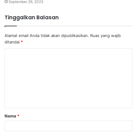
September 26, 2023
Tinggalkan Balasan
Alamat email Anda tidak akan dipublikasikan.
Ruas yang wajib
ditandai
*
K
o
m
e
n
t
a
Nama
*
r
*