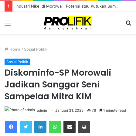
Industri Nikel di Morowali, Potensi atau Kutukan Sumber Daya?
Menu
S
fo
Home
/
Sosial Politik
Sosial Politik
Diskominfo-SP Morowali
Jadikan Sanggar Seni
Sampelaa Mitra KIM
admin
Januari 31, 2025
76
1 minute read
Facebook
Twitter
LinkedIn
WhatsApp
Share via Email
Print