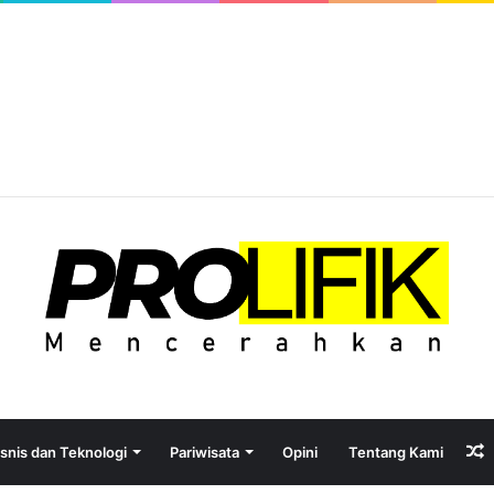
R
isnis dan Teknologi
Pariwisata
Opini
Tentang Kami