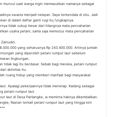
lan muncul saat warga ingin memasukkan namanya sebagai
adinya swasta menjadi nelayan. Saya terkendala di situ. Jadi
an di dalam daftar ganti rugi itu,”ungkapnya.
nya tidak cukup besar dari hilangnya mata pencaharian
ikan usaha petani, sama saja memutus mata pencaharian
 Zainudin.
88.000.000 yang seharusnya Rp 243.400.000. Artinya jumlah
ntungan yang diperoleh petani rumput laut sebelum
maran lingkungan.
n tidak lagi itu berdasar. Sebab bagi mereka, petani rumput
ri aktivitas itu.
dalah ruang hidup yang memberi manfaat bagi masyarakat
laut. Apalagi pekerjaannya tidak menetap. Kadang sebagai
ng petani rumput laut.
put laut di Desa Parilangke, ia meminta haknya dikembalikan.
langke, Rastan terkait petani rumput laut yang hingga kini
***