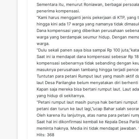
Sementara itu, menurut Roniawan, berbagai persoa
penerima kompensasi.
“Kami harus mengganti jenis pekerjaan di KTP, yang t
hingga kini ada 17 warga yang namanya tidak dimasukk
Dana kompensasi yang diberikan perusahaan sebenar
warga yang berdampak seumur hidup. Dengan memat
warga.
“Dulu sekali panen saya bisa sampai Rp 100 juta,”kata
Saat ini ia mendapat dana kompensasi sebesar Rp 1
kompensasi sebenarnya tidak sebanding dengan keu
masuknya perusahaan tambang hingga terjadi pence
Tuntutan para petani Rumput laut yang masih aktif da
laut Desa Parilangke belum menyatakan diri berhenti da
Kapan saja mereka bisa bertani rumput laut. Laut a
yang hidup di sekitarnya.
“Petani rumput laut masih punya hak bertani rumput 
petani dan turun ke laut lagi,”ucap Bahar salah seora
Oleh karena itu lanjutnya, atas nama para petani rum
Saat hal ini dikonfirmasi kembali ke Kepala Desa Pari
meminta haknya. Media ini tidak mendapat jawaban. 
Hits: 368