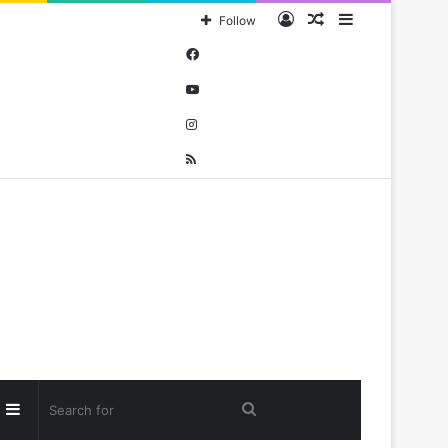
Log
Random
Sidebar
Follow
In
Article
Facebook
YouTube
Instagram
RSS
andom
Sidebar
Search