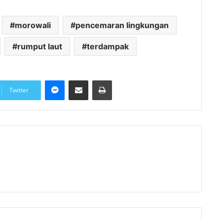
morowali
pencemaran lingkungan
rumput laut
terdampak
Messenger
Share via Email
Print
Twitter