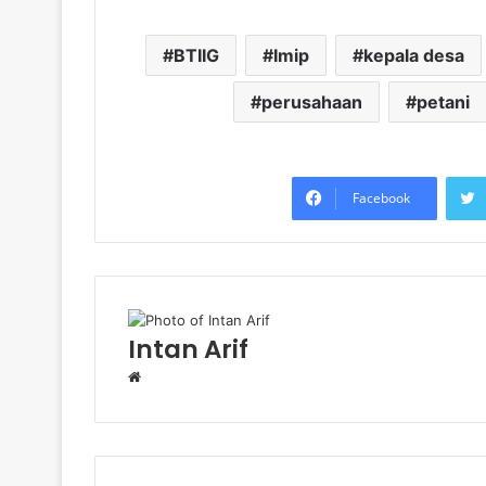
BTIIG
Imip
kepala desa
perusahaan
petani
Facebook
Intan Arif
Website