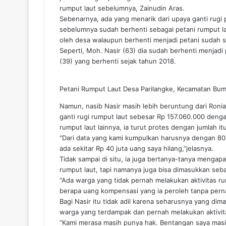
rumput laut sebelumnya, Zainudin Aras.
Sebenarnya, ada yang menarik dari upaya ganti rugi p
sebelumnya sudah berhenti sebagai petani rumput la
oleh desa walaupun berhenti menjadi petani sudah s
Seperti, Moh. Nasir (63) dia sudah berhenti menjadi
(39) yang berhenti sejak tahun 2018.
Petani Rumput Laut Desa Parilangke, Kecamatan Bumi
Namun, nasib Nasir masih lebih beruntung dari Ro
ganti rugi rumput laut sebesar Rp 157.060.000 denga
rumput laut lainnya, ia turut protes dengan jumlah itu
“Dari data yang kami kumpulkan harusnya dengan 80
ada sekitar Rp 40 juta uang saya hilang,”jelasnya.
Tidak sampai di situ, ia juga bertanya-tanya mengap
rumput laut, tapi namanya juga bisa dimasukkan seb
“Ada warga yang tidak pernah melakukan aktivitas ru
berapa uang kompensasi yang ia peroleh tanpa perna
Bagi Nasir itu tidak adil karena seharusnya yang d
warga yang terdampak dan pernah melakukan aktivit
“Kami merasa masih punya hak. Bentangan saya masih