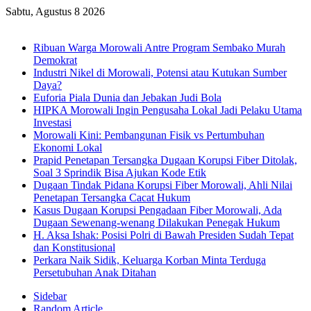
Sabtu, Agustus 8 2026
Breaking News
Ribuan Warga Morowali Antre Program Sembako Murah
Demokrat
Industri Nikel di Morowali, Potensi atau Kutukan Sumber
Daya?
Euforia Piala Dunia dan Jebakan Judi Bola
HIPKA Morowali Ingin Pengusaha Lokal Jadi Pelaku Utama
Investasi
Morowali Kini: Pembangunan Fisik vs Pertumbuhan
Ekonomi Lokal
Prapid Penetapan Tersangka Dugaan Korupsi Fiber Ditolak,
Soal 3 Sprindik Bisa Ajukan Kode Etik
Dugaan Tindak Pidana Korupsi Fiber Morowali, Ahli Nilai
Penetapan Tersangka Cacat Hukum
Kasus Dugaan Korupsi Pengadaan Fiber Morowali, Ada
Dugaan Sewenang-wenang Dilakukan Penegak Hukum
H. Aksa Ishak: Posisi Polri di Bawah Presiden Sudah Tepat
dan Konstitusional
Perkara Naik Sidik, Keluarga Korban Minta Terduga
Persetubuhan Anak Ditahan
Sidebar
Random Article