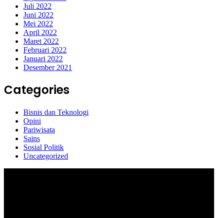
Juli 2022
Juni 2022
Mei 2022
April 2022
Maret 2022
Februari 2022
Januari 2022
Desember 2021
Categories
Bisnis dan Teknologi
Opini
Pariwisata
Sains
Sosial Politik
Uncategorized
Selamat Datang di portal Prolifik.id, merupakan media online yang
mengulas berbagai aktifitas masyarakat dan pemerintahan di sekitar
anda, semoga media kami dapat memberikan pencerahan terhadap
berbagai macam informasi secara aktual dan terpercaya.