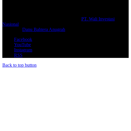
#prolifik.id_mencerahkan
© Copyright 2026, All Rights Reserved |
PT. Wali Investasi
Nasional
Create By
Danu Bahtera Anugrah
Facebook
YouTube
Instagram
RSS
Back to top button