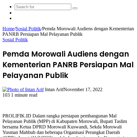
Search
Sidebar
for
Random
Article
Home
/
Sosial Politik
/
Pemda Morowali Audiens dengan Kementerian
PANRB Persiapan Mal Pelayanan Publik
Sosial Politik
Pemda Morowali Audiens dengan
Kementerian PANRB Persiapan Mal
Pelayanan Publik
Intan Arif
November 17, 2022
103
1 minute read
Facebook
Twitter
LinkedIn
WhatsApp
Share
Print
via
Email
PROLIFIK.ID Dalam rangka persiapan pembangunan Mal
Pelayanan Publik (MPP) di Kabupaten Morowali, Bupati Taslim
bersama Ketua DPRD Morowali Kuswandi, Sekda Morowali
Yusman Mahbub dan beberapa Organisasi Perangkat Daerah