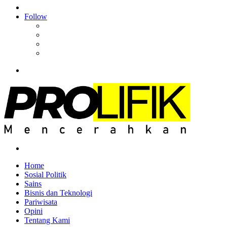
Article
Log
In
Follow
Facebook
YouTube
Instagram
RSS
Menu
Search
for
Home
Sosial Politik
Sains
Bisnis dan Teknologi
Pariwisata
Opini
Tentang Kami