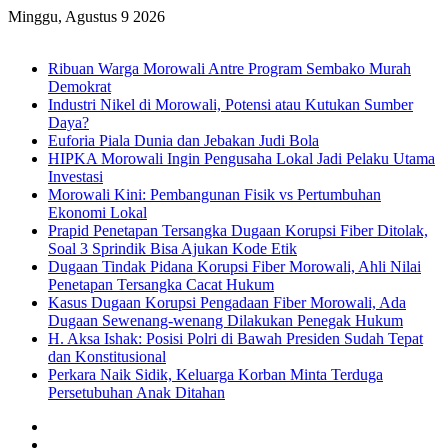
Minggu, Agustus 9 2026
Breaking News
Ribuan Warga Morowali Antre Program Sembako Murah
Demokrat
Industri Nikel di Morowali, Potensi atau Kutukan Sumber
Daya?
Euforia Piala Dunia dan Jebakan Judi Bola
HIPKA Morowali Ingin Pengusaha Lokal Jadi Pelaku Utama
Investasi
Morowali Kini: Pembangunan Fisik vs Pertumbuhan
Ekonomi Lokal
Prapid Penetapan Tersangka Dugaan Korupsi Fiber Ditolak,
Soal 3 Sprindik Bisa Ajukan Kode Etik
Dugaan Tindak Pidana Korupsi Fiber Morowali, Ahli Nilai
Penetapan Tersangka Cacat Hukum
Kasus Dugaan Korupsi Pengadaan Fiber Morowali, Ada
Dugaan Sewenang-wenang Dilakukan Penegak Hukum
H. Aksa Ishak: Posisi Polri di Bawah Presiden Sudah Tepat
dan Konstitusional
Perkara Naik Sidik, Keluarga Korban Minta Terduga
Persetubuhan Anak Ditahan
Sidebar
Random