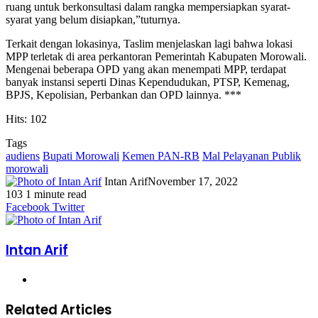
ruang untuk berkonsultasi dalam rangka mempersiapkan syarat-
syarat yang belum disiapkan,”tuturnya.
Terkait dengan lokasinya, Taslim menjelaskan lagi bahwa lokasi
MPP terletak di area perkantoran Pemerintah Kabupaten Morowali.
Mengenai beberapa OPD yang akan menempati MPP, terdapat
banyak instansi seperti Dinas Kependudukan, PTSP, Kemenag,
BPJS, Kepolisian, Perbankan dan OPD lainnya. ***
Hits: 102
Tags
audiens
Bupati Morowali
Kemen PAN-RB
Mal Pelayanan Publik
morowali
Intan Arif
November 17, 2022
103
1 minute read
Facebook
Twitter
LinkedIn
WhatsApp
Share
Print
Messenger
Messenger
WhatsApp
Telegram
Share
Print
Facebook
Twitter
via
via
Email
Email
Intan Arif
Website
Related Articles