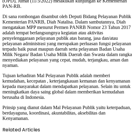
(OPD), Jumat (11/3/2022) melakukan kunjungan ke Kementerian
PAN-RB.
Di sana rombongan disambut oleh Deputi Bidang Pelayanan Publik
Kementerian PANRB, Diah Natalisa. Dalam sambutannya, Diah
mengatakan MPP menurut Permen PANRB Nomor 23 Tahun 2017
adalah tempat berlangsungnya kegiatan atau aktivitas
penyelenggaraan pelayanan publik atas barang, jasa dan/atau
pelayanan administrasi yang merupakan perluasan fungsi pelayanan
terpadu baik pusat maupun daerah serta pelayanan Badan Usaha
Milik Negara/ Badan Usaha Milik Daerah dan Swasta dalam rangka
menyediakan pelayanan yang cepat, mudah, terjangkau, aman dan
nyaman.
Tujuan kehadiran Mal Pelayanan Publik adalah memberi
kemudahan, kecepatan , keterjangkauan kemanan dan kenyamanan
kepada masyarakat dalam mendapatkan pelayanan. Selain itu untuk
meningkatkan daya saing global dalam memberikan kemudahan
berusaha di Indonesia.
Prinsip yang dianut dalam Mal Pelayanan Publik yaitu keterpaduan,
berdayaguna, koordinasi, akuntabilitas, aksebilitas dan
Kenyamanan.
Related Articles