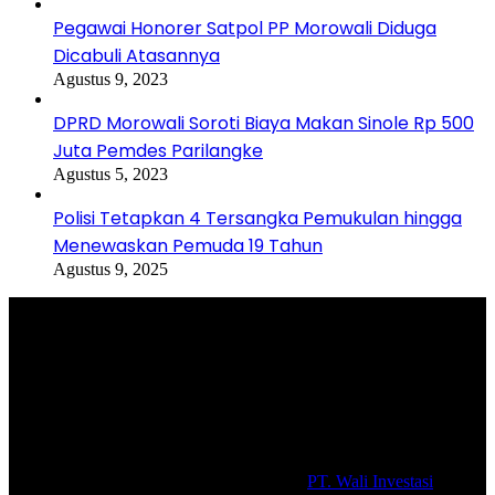
Pegawai Honorer Satpol PP Morowali Diduga
Dicabuli Atasannya
Agustus 9, 2023
DPRD Morowali Soroti Biaya Makan Sinole Rp 500
Juta Pemdes Parilangke
Agustus 5, 2023
Polisi Tetapkan 4 Tersangka Pemukulan hingga
Menewaskan Pemuda 19 Tahun
Agustus 9, 2025
Selamat Datang di portal Prolifik.id, merupakan media online yang
mengulas berbagai aktifitas masyarakat dan pemerintahan di sekitar
anda, semoga media kami dapat memberikan pencerahan terhadap
berbagai macam informasi secara aktual dan terpercaya.
#prolifik.id_mencerahkan
© Copyright 2026, All Rights Reserved |
PT. Wali Investasi