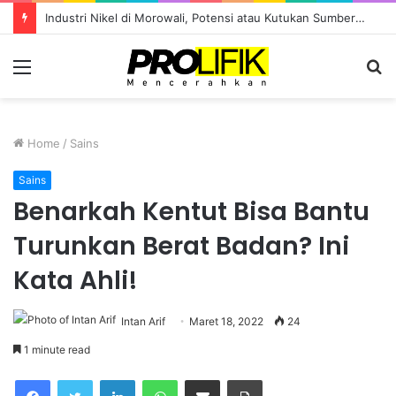
Industri Nikel di Morowali, Potensi atau Kutukan Sumber Daya?
Menu
S
fo
Home
/
Sains
Sains
Benarkah Kentut Bisa Bantu
Turunkan Berat Badan? Ini
Kata Ahli!
Intan Arif
Maret 18, 2022
24
1 minute read
Facebook
Twitter
LinkedIn
WhatsApp
Share via Email
Print