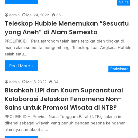
Sains
admin
Mei 24, 2022
35
Teleskop Hubble Menemukan “Sesuatu
yang Aneh” di Alam Semesta
PROLIFIK.ID – Para astronom telah lama terpikat oleh tingkat di
mana alam semesta mengembang. Teleskop Luar Angkasa Hubble,
salah satu…
Read More »
Pariwisata
admin
Mei 8, 2022
34
Bisahkah LIPI dan Kaum Supranatural
Kolaborasi Jelaskan Fenomena Non-
Sains untuk Promosi Wisata di NTB?
PROLIFIK.ID – Provinsi Nusa Tenggara Barat (NTB), selama ini
dikenal sebagai wilayah yang penuh dengan pesona keindahan
alamnya nan eksotis.…