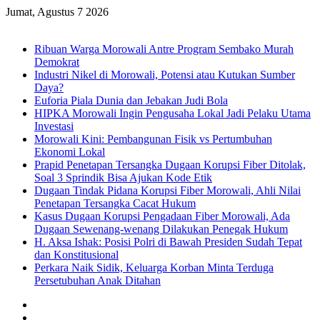
Jumat, Agustus 7 2026
Breaking News
Ribuan Warga Morowali Antre Program Sembako Murah
Demokrat
Industri Nikel di Morowali, Potensi atau Kutukan Sumber
Daya?
Euforia Piala Dunia dan Jebakan Judi Bola
HIPKA Morowali Ingin Pengusaha Lokal Jadi Pelaku Utama
Investasi
Morowali Kini: Pembangunan Fisik vs Pertumbuhan
Ekonomi Lokal
Prapid Penetapan Tersangka Dugaan Korupsi Fiber Ditolak,
Soal 3 Sprindik Bisa Ajukan Kode Etik
Dugaan Tindak Pidana Korupsi Fiber Morowali, Ahli Nilai
Penetapan Tersangka Cacat Hukum
Kasus Dugaan Korupsi Pengadaan Fiber Morowali, Ada
Dugaan Sewenang-wenang Dilakukan Penegak Hukum
H. Aksa Ishak: Posisi Polri di Bawah Presiden Sudah Tepat
dan Konstitusional
Perkara Naik Sidik, Keluarga Korban Minta Terduga
Persetubuhan Anak Ditahan
Sidebar
Random