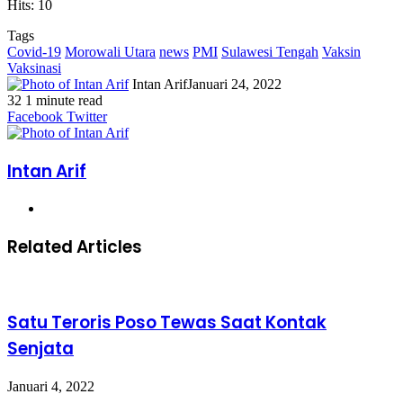
Hits: 10
Tags
Covid-19
Morowali Utara
news
PMI
Sulawesi Tengah
Vaksin
Vaksinasi
Intan Arif
Januari 24, 2022
32
1 minute read
Facebook
Twitter
LinkedIn
WhatsApp
Share
Print
Messenger
Messenger
WhatsApp
Telegram
Share
Print
Facebook
Twitter
via
via
Email
Email
Intan Arif
Website
Related Articles
Satu Teroris Poso Tewas Saat Kontak
Senjata
Januari 4, 2022