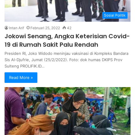
Sosial Politik
Intan Arif
Februari 25, 2022
42
Jokowi Senang, Angka Keterisian Covid-
19 di Rumah Sakit Palu Rendah
Presiden RI, Joko Widodo meninjau vaksinasi di Kompleks Bandara
Sis Al-Djufrie, Jumat (25/2/2022). Foto: dok humas DKIPS Prov
Sulteng PROLIFIK.ID…
Read More »