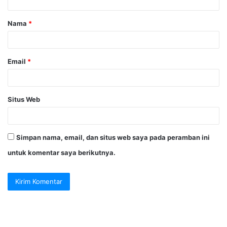
a
Nama
*
r
*
Email
*
Situs Web
Simpan nama, email, dan situs web saya pada peramban ini
untuk komentar saya berikutnya.