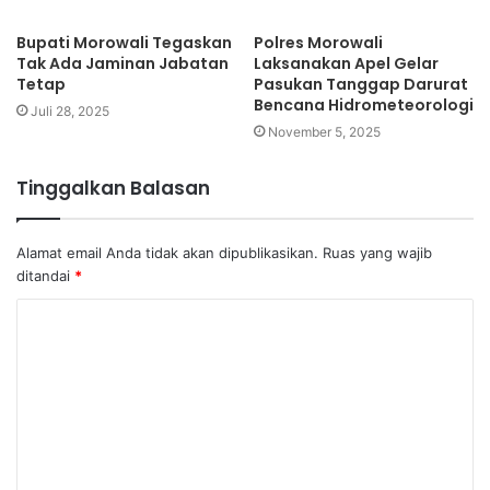
Bupati Morowali Tegaskan
Polres Morowali
Tak Ada Jaminan Jabatan
Laksanakan Apel Gelar
Tetap
Pasukan Tanggap Darurat
Bencana Hidrometeorologi
Juli 28, 2025
November 5, 2025
Tinggalkan Balasan
Alamat email Anda tidak akan dipublikasikan.
Ruas yang wajib
ditandai
*
K
o
m
e
n
t