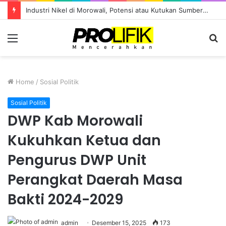
Industri Nikel di Morowali, Potensi atau Kutukan Sumber Daya?
Menu
S
fo
Home
/
Sosial Politik
Sosial Politik
DWP Kab Morowali
Kukuhkan Ketua dan
Pengurus DWP Unit
Perangkat Daerah Masa
Bakti 2024-2029
admin
Desember 15, 2025
173