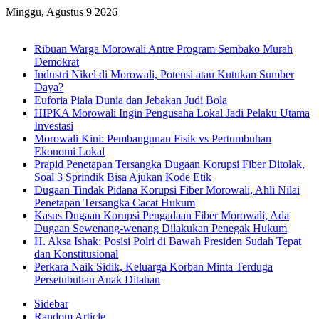
Minggu, Agustus 9 2026
Breaking News
Ribuan Warga Morowali Antre Program Sembako Murah
Demokrat
Industri Nikel di Morowali, Potensi atau Kutukan Sumber
Daya?
Euforia Piala Dunia dan Jebakan Judi Bola
HIPKA Morowali Ingin Pengusaha Lokal Jadi Pelaku Utama
Investasi
Morowali Kini: Pembangunan Fisik vs Pertumbuhan
Ekonomi Lokal
Prapid Penetapan Tersangka Dugaan Korupsi Fiber Ditolak,
Soal 3 Sprindik Bisa Ajukan Kode Etik
Dugaan Tindak Pidana Korupsi Fiber Morowali, Ahli Nilai
Penetapan Tersangka Cacat Hukum
Kasus Dugaan Korupsi Pengadaan Fiber Morowali, Ada
Dugaan Sewenang-wenang Dilakukan Penegak Hukum
H. Aksa Ishak: Posisi Polri di Bawah Presiden Sudah Tepat
dan Konstitusional
Perkara Naik Sidik, Keluarga Korban Minta Terduga
Persetubuhan Anak Ditahan
Sidebar
Random Article