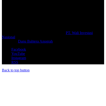
Selamat Datang di portal Prolifik.id, merupakan media online yang
mengulas berbagai aktifitas masyarakat dan pemerintahan di sekitar
anda, semoga media kami dapat memberikan pencerahan terhadap
berbagai macam informasi secara aktual dan terpercaya.
#prolifik.id_mencerahkan
© Copyright 2026, All Rights Reserved |
PT. Wali Investasi
Nasional
Create By
Danu Bahtera Anugrah
Facebook
YouTube
Instagram
RSS
Back to top button