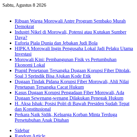
Sabtu, Agustus 8 2026
Breaking News
Ribuan Warga Morowali Antre Program Sembako Murah
Demokrat
Industri Nikel di Morowali, Potensi atau Kutukan Sumber
Daya?
Euforia Piala Dunia dan Jebakan Judi Bola
HIPKA Morowali Ingin Pengusaha Lokal Jadi Pelaku Utama
Investasi
Morowali Kini: Pembangunan Fisik vs Pertumbuhan
Ekonomi Lokal
Prapid Penetapan Tersangka Dugaan Korupsi Fiber Ditolak,
Soal 3 Sprindik Bisa Ajukan Kode Etik
Dugaan Tindak Pidana Korupsi Fiber Morowali, Ahli Nilai
Penetapan Tersangka Cacat Hukum
Kasus Dugaan Korupsi Pengadaan Fiber Morowali, Ada
Dugaan Sewenang-wenang Dilakukan Penegak Hukum
H. Aksa Ishak: Posisi Polri di Bawah Presiden Sudah Tepat
dan Konstitusional
Perkara Naik Sidik, Keluarga Korban Minta Terduga
Persetubuhan Anak Ditahan
Sidebar
Random Article