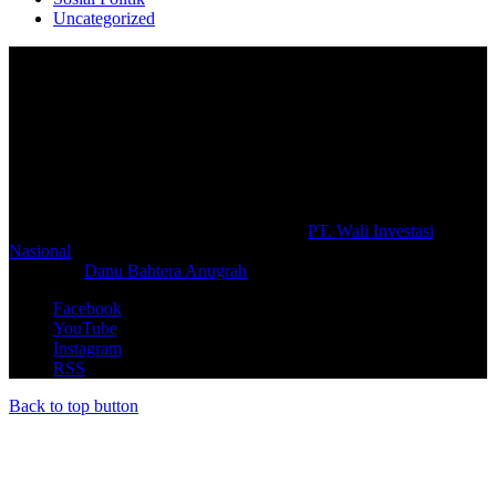
Uncategorized
Selamat Datang di portal Prolifik.id, merupakan media online yang
mengulas berbagai aktifitas masyarakat dan pemerintahan di sekitar
anda, semoga media kami dapat memberikan pencerahan terhadap
berbagai macam informasi secara aktual dan terpercaya.
#prolifik.id_mencerahkan
© Copyright 2026, All Rights Reserved |
PT. Wali Investasi
Nasional
Create By
Danu Bahtera Anugrah
Facebook
YouTube
Instagram
RSS
Back to top button