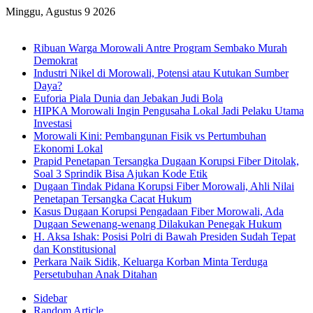
Minggu, Agustus 9 2026
Breaking News
Ribuan Warga Morowali Antre Program Sembako Murah
Demokrat
Industri Nikel di Morowali, Potensi atau Kutukan Sumber
Daya?
Euforia Piala Dunia dan Jebakan Judi Bola
HIPKA Morowali Ingin Pengusaha Lokal Jadi Pelaku Utama
Investasi
Morowali Kini: Pembangunan Fisik vs Pertumbuhan
Ekonomi Lokal
Prapid Penetapan Tersangka Dugaan Korupsi Fiber Ditolak,
Soal 3 Sprindik Bisa Ajukan Kode Etik
Dugaan Tindak Pidana Korupsi Fiber Morowali, Ahli Nilai
Penetapan Tersangka Cacat Hukum
Kasus Dugaan Korupsi Pengadaan Fiber Morowali, Ada
Dugaan Sewenang-wenang Dilakukan Penegak Hukum
H. Aksa Ishak: Posisi Polri di Bawah Presiden Sudah Tepat
dan Konstitusional
Perkara Naik Sidik, Keluarga Korban Minta Terduga
Persetubuhan Anak Ditahan
Sidebar
Random Article