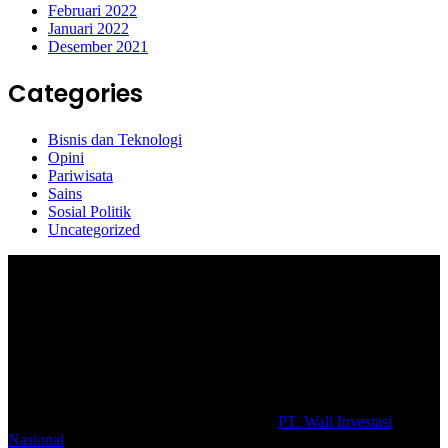
Februari 2022
Januari 2022
Desember 2021
Categories
Bisnis dan Teknologi
Opini
Pariwisata
Sains
Sosial Politik
Uncategorized
Selamat Datang di portal Prolifik.id, merupakan media online yang
mengulas berbagai aktifitas masyarakat dan pemerintahan di sekitar
anda, semoga media kami dapat memberikan pencerahan terhadap
berbagai macam informasi secara aktual dan terpercaya.
#prolifik.id_mencerahkan
© Copyright 2026, All Rights Reserved |
PT. Wali Investasi
Nasional