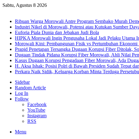
Sabtu, Agustus 8 2026
Breaking News
Ribuan Warga Morowali Antre Program Sembako Murah Dem
Industri Nikel di Morowali, Potensi atau Kutukan Sumber Day
Euforia Piala Dunia dan Jebakan Judi Bola
HIPKA Morowali Ingin Pengusaha Lokal Jadi Pelaku Utama In
Morowali Kini: Pembangunan Fisik vs Pertumbuhan Ekonomi
Prapid Penetapan Tersangka Dugaan Korupsi Fiber Ditolak, So
Dugaan Tindak Pidana Korupsi Fiber Morowali, Ahli Nilai P
Kasus Dugaan Korupsi Pengadaan Fiber Morowali, Ada Dug
H. Aksa Ishak: Posisi Polri di Bawah Presiden Sudah Tepat dan
Perkara Naik Sidik, Keluarga Korban Minta Terduga Persetub
Sidebar
Random Article
Log In
Follow
Facebook
YouTube
Instagram
RSS
Menu