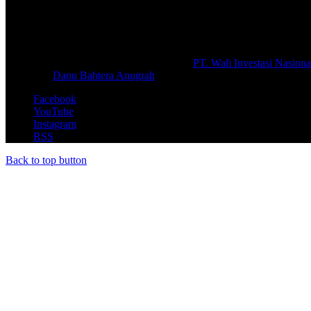
Selamat Datang di portal Prolifik.id, merupakan media online yang 
macam informasi secara aktual dan terpercaya.
#prolifik.id_mencerahkan
© Copyright 2026, All Rights Reserved |
PT. Wali Investasi Nasiona
Create By
Danu Bahtera Anugrah
Facebook
YouTube
Instagram
RSS
Back to top button