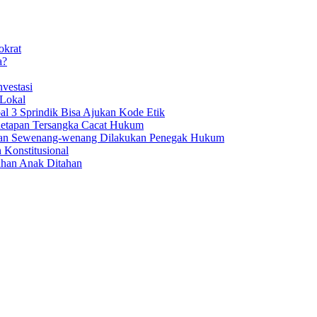
okrat
a?
vestasi
 Lokal
al 3 Sprindik Bisa Ajukan Kode Etik
enetapan Tersangka Cacat Hukum
aan Sewenang-wenang Dilakukan Penegak Hukum
 Konstitusional
uhan Anak Ditahan