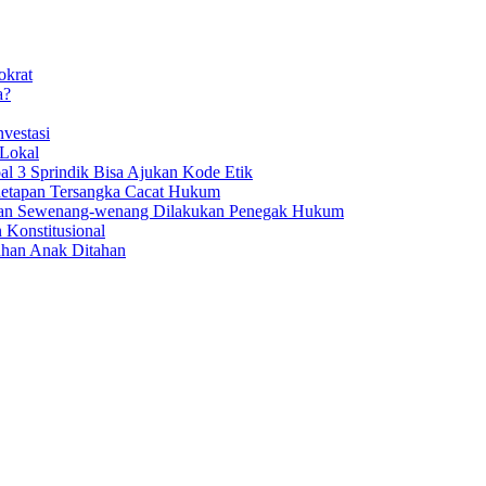
okrat
a?
vestasi
 Lokal
al 3 Sprindik Bisa Ajukan Kode Etik
enetapan Tersangka Cacat Hukum
aan Sewenang-wenang Dilakukan Penegak Hukum
 Konstitusional
uhan Anak Ditahan