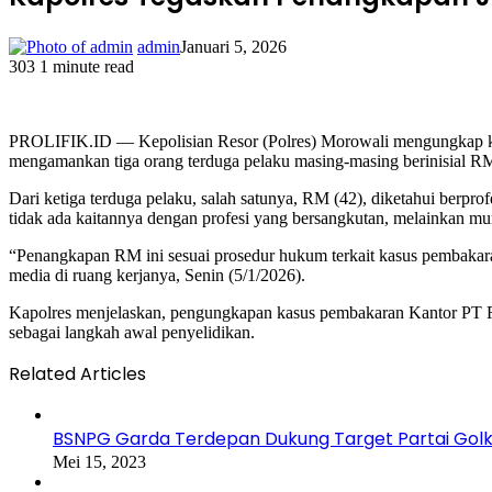
admin
Januari 5, 2026
303
1 minute read
Facebook
Twitter
LinkedIn
WhatsApp
Share
Print
via
Email
PROLIFIK.ID — Kepolisian Resor (Polres) Morowali mengungkap kas
mengamankan tiga orang terduga pelaku masing-masing berinisial RM 
Dari ketiga terduga pelaku, salah satunya, RM (42), diketahui ber
tidak ada kaitannya dengan profesi yang bersangkutan, melainkan mu
“Penangkapan RM ini sesuai prosedur hukum terkait kasus pembakara
media di ruang kerjanya, Senin (5/1/2026).
Kapolres menjelaskan, pengungkapan kasus pembakaran Kantor PT RC
sebagai langkah awal penyelidikan.
Related Articles
BSNPG Garda Terdepan Dukung Target Partai Golka
Mei 15, 2023