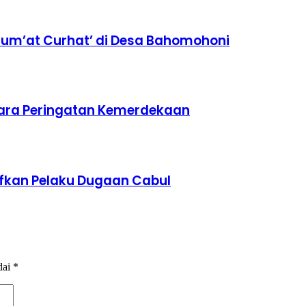
Jum’at Curhat’ di Desa Bahomohoni
cara Peringatan Kemerdekaan
tifkan Pelaku Dugaan Cabul
dai
*