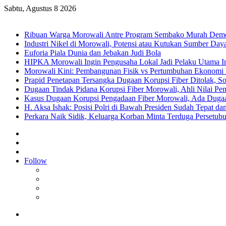
Sabtu, Agustus 8 2026
Breaking News
Ribuan Warga Morowali Antre Program Sembako Murah Dem
Industri Nikel di Morowali, Potensi atau Kutukan Sumber Day
Euforia Piala Dunia dan Jebakan Judi Bola
HIPKA Morowali Ingin Pengusaha Lokal Jadi Pelaku Utama In
Morowali Kini: Pembangunan Fisik vs Pertumbuhan Ekonomi
Prapid Penetapan Tersangka Dugaan Korupsi Fiber Ditolak, So
Dugaan Tindak Pidana Korupsi Fiber Morowali, Ahli Nilai P
Kasus Dugaan Korupsi Pengadaan Fiber Morowali, Ada Dug
H. Aksa Ishak: Posisi Polri di Bawah Presiden Sudah Tepat dan
Perkara Naik Sidik, Keluarga Korban Minta Terduga Persetub
Sidebar
Random
Article
Log
In
Follow
Facebook
YouTube
Instagram
RSS
Menu