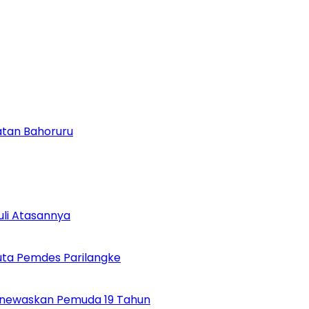
atan Bahoruru
uli Atasannya
uta Pemdes Parilangke
Menewaskan Pemuda 19 Tahun