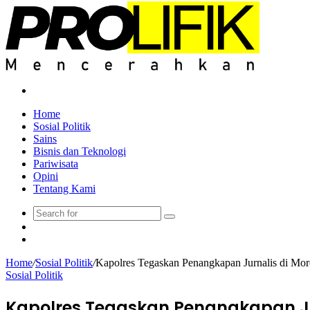
Search
for
Home
Sosial Politik
Sains
Bisnis dan Teknologi
Pariwisata
Opini
Tentang Kami
Search
Sidebar
for
Random
Article
Home
/
Sosial Politik
/
Kapolres Tegaskan Penangkapan Jurnalis di Moro
Sosial Politik
Kapolres Tegaskan Penangkapan Jurn