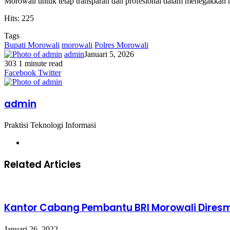
Morowali untuk tetap transparan dan profesional dalam menegakkan
Hits: 225
Tags
Bupati Morowali
morowali
Polres Morowali
admin
Januari 5, 2026
303
1 minute read
Facebook
Twitter
LinkedIn
WhatsApp
Share
Print
Messenger
Messenger
WhatsApp
Telegram
Share
Print
Facebook
Twitter
via
via
Email
Email
admin
Praktisi Teknologi Informasi
Website
Related Articles
Kantor Cabang Pembantu BRI Morowali Dires
Januari 26, 2022