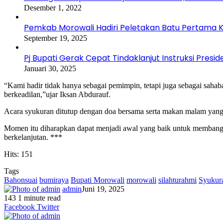
Desember 1, 2022
Pemkab Morowali Hadiri Peletakan Batu Pertama Ka
September 19, 2025
Pj Bupati Gerak Cepat Tindaklanjut Instruksi Presid
Januari 30, 2025
“Kami hadir tidak hanya sebagai pemimpin, tetapi juga sebagai sah
berkeadilan,”ujar Iksan Abdurauf.
Acara syukuran ditutup dengan doa bersama serta makan malam yang 
Momen itu diharapkan dapat menjadi awal yang baik untuk memban
berkelanjutan. ***
Hits: 151
Tags
Bahonsuai
bumiraya
Bupati Morowali
morowali
silahturahmi
Syukur
admin
Juni 19, 2025
143
1 minute read
Facebook
Twitter
LinkedIn
WhatsApp
Share
Print
Messenger
Messenger
WhatsApp
Telegram
Share
Print
Facebook
Twitter
via
via