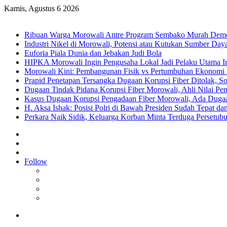
Kamis, Agustus 6 2026
Breaking News
Ribuan Warga Morowali Antre Program Sembako Murah Dem
Industri Nikel di Morowali, Potensi atau Kutukan Sumber Day
Euforia Piala Dunia dan Jebakan Judi Bola
HIPKA Morowali Ingin Pengusaha Lokal Jadi Pelaku Utama In
Morowali Kini: Pembangunan Fisik vs Pertumbuhan Ekonomi
Prapid Penetapan Tersangka Dugaan Korupsi Fiber Ditolak, So
Dugaan Tindak Pidana Korupsi Fiber Morowali, Ahli Nilai P
Kasus Dugaan Korupsi Pengadaan Fiber Morowali, Ada Dug
H. Aksa Ishak: Posisi Polri di Bawah Presiden Sudah Tepat dan
Perkara Naik Sidik, Keluarga Korban Minta Terduga Persetub
Sidebar
Random
Article
Log
In
Follow
Facebook
YouTube
Instagram
RSS
Menu