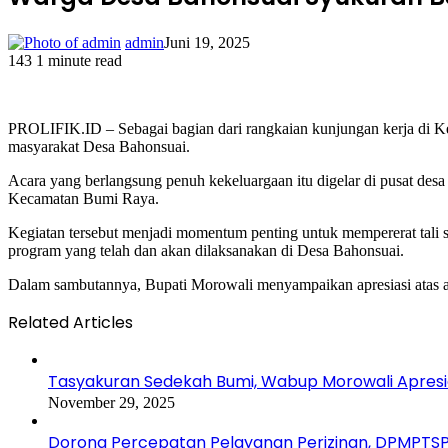
admin
Juni 19, 2025
143
1 minute read
Facebook
Twitter
LinkedIn
WhatsApp
Share
Print
via
Email
PROLIFIK.ID – Sebagai bagian dari rangkaian kunjungan kerja di K
masyarakat Desa Bahonsuai.
Acara yang berlangsung penuh kekeluargaan itu digelar di pusat desa
Kecamatan Bumi Raya.
Kegiatan tersebut menjadi momentum penting untuk mempererat tali s
program yang telah dan akan dilaksanakan di Desa Bahonsuai.
Dalam sambutannya, Bupati Morowali menyampaikan apresiasi atas a
Related Articles
Tasyakuran Sedekah Bumi, Wabup Morowali Apresias
November 29, 2025
Dorong Percepatan Pelayanan Perizinan, DPMPTS