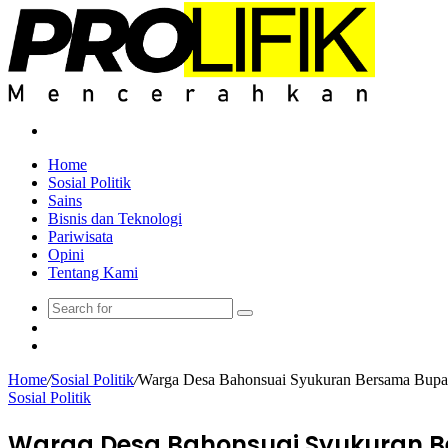
Search
for
Home
Sosial Politik
Sains
Bisnis dan Teknologi
Pariwisata
Opini
Tentang Kami
Search
Sidebar
for
Random
Article
Home
/
Sosial Politik
/
Warga Desa Bahonsuai Syukuran Bersama Bupat
Sosial Politik
Warga Desa Bahonsuai Syukuran Be