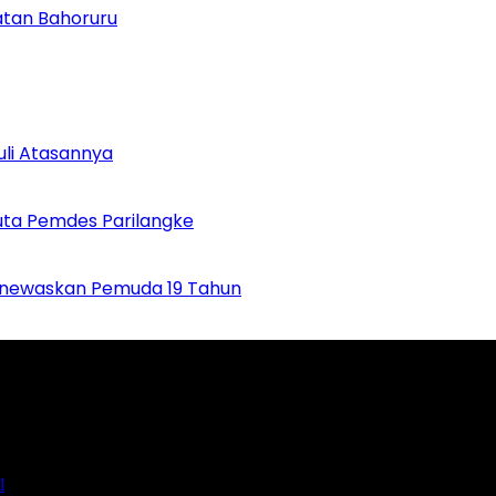
atan Bahoruru
uli Atasannya
uta Pemdes Parilangke
Menewaskan Pemuda 19 Tahun
mengulas berbagai aktifitas masyarakat dan pemerintahan di sekitar an
l