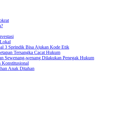
okrat
a?
vestasi
 Lokal
al 3 Sprindik Bisa Ajukan Kode Etik
enetapan Tersangka Cacat Hukum
aan Sewenang-wenang Dilakukan Penegak Hukum
 Konstitusional
uhan Anak Ditahan