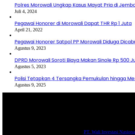
Polres Morowali Ungkap Kasus Mayat Pria di Jemb
Juli 4, 2024
Pegawai Honorer di Morowali Dapat THR Rp 1 Juta
April 21, 2022
Pegawai Honorer Satpol PP Morowali Diduga Dicab
Agustus 9, 2023
DPRD Morowali Soroti Biaya Makan Sinole Rp 500 J
Agustus 5, 2023
Polisi Tetapkan 4 Tersangka Pemukulan hingga 
Agustus 9, 2025
Selamat Datang di portal Prolifik.id, merupakan media online yang 
macam informasi secara aktual dan terpercaya.
#prolifik.id_mencerahkan
© Copyright 2026, All Rights Reserved |
PT. Wali Investasi Nasiona