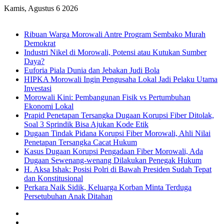
Kamis, Agustus 6 2026
Breaking News
Ribuan Warga Morowali Antre Program Sembako Murah
Demokrat
Industri Nikel di Morowali, Potensi atau Kutukan Sumber
Daya?
Euforia Piala Dunia dan Jebakan Judi Bola
HIPKA Morowali Ingin Pengusaha Lokal Jadi Pelaku Utama
Investasi
Morowali Kini: Pembangunan Fisik vs Pertumbuhan
Ekonomi Lokal
Prapid Penetapan Tersangka Dugaan Korupsi Fiber Ditolak,
Soal 3 Sprindik Bisa Ajukan Kode Etik
Dugaan Tindak Pidana Korupsi Fiber Morowali, Ahli Nilai
Penetapan Tersangka Cacat Hukum
Kasus Dugaan Korupsi Pengadaan Fiber Morowali, Ada
Dugaan Sewenang-wenang Dilakukan Penegak Hukum
H. Aksa Ishak: Posisi Polri di Bawah Presiden Sudah Tepat
dan Konstitusional
Perkara Naik Sidik, Keluarga Korban Minta Terduga
Persetubuhan Anak Ditahan
Sidebar
Random