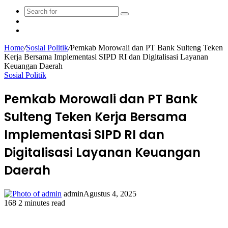
Search
Sidebar
for
Random
Article
Home
/
Sosial Politik
/
Pemkab Morowali dan PT Bank Sulteng Teken
Kerja Bersama Implementasi SIPD RI dan Digitalisasi Layanan
Keuangan Daerah
Sosial Politik
Pemkab Morowali dan PT Bank
Sulteng Teken Kerja Bersama
Implementasi SIPD RI dan
Digitalisasi Layanan Keuangan
Daerah
admin
Agustus 4, 2025
168
2 minutes read
Facebook
Twitter
LinkedIn
WhatsApp
Share
Print
via