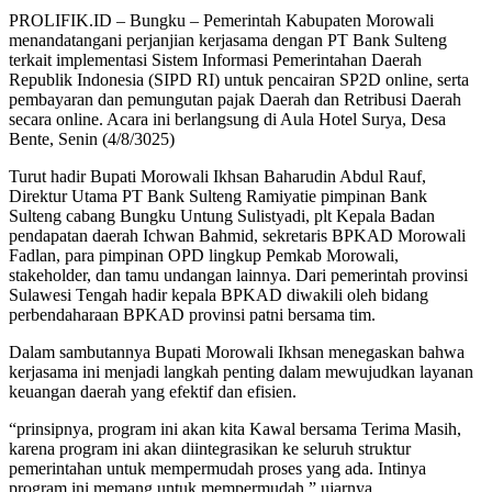
Email
PROLIFIK.ID – Bungku – Pemerintah Kabupaten Morowali
menandatangani perjanjian kerjasama dengan PT Bank Sulteng
terkait implementasi Sistem Informasi Pemerintahan Daerah
Republik Indonesia (SIPD RI) untuk pencairan SP2D online, serta
pembayaran dan pemungutan pajak Daerah dan Retribusi Daerah
secara online. Acara ini berlangsung di Aula Hotel Surya, Desa
Bente, Senin (4/8/3025)
Turut hadir Bupati Morowali Ikhsan Baharudin Abdul Rauf,
Direktur Utama PT Bank Sulteng Ramiyatie pimpinan Bank
Sulteng cabang Bungku Untung Sulistyadi, plt Kepala Badan
pendapatan daerah Ichwan Bahmid, sekretaris BPKAD Morowali
Fadlan, para pimpinan OPD lingkup Pemkab Morowali,
stakeholder, dan tamu undangan lainnya. Dari pemerintah provinsi
Sulawesi Tengah hadir kepala BPKAD diwakili oleh bidang
perbendaharaan BPKAD provinsi patni bersama tim.
Dalam sambutannya Bupati Morowali Ikhsan menegaskan bahwa
kerjasama ini menjadi langkah penting dalam mewujudkan layanan
keuangan daerah yang efektif dan efisien.
“prinsipnya, program ini akan kita Kawal bersama Terima Masih,
karena program ini akan diintegrasikan ke seluruh struktur
pemerintahan untuk mempermudah proses yang ada. Intinya
program ini memang untuk mempermudah,” ujarnya.