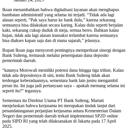
Iksan menambahkan bahwa digitalisasi layanan akan menghapus
hambatan administratif yang selama ini terjadi. “Tidak ada lagi
alasan seperti, “Pak saya harus ke bank dulu,” karena sekarang
semuanya bisa dilakukan secara karing. Kalau dulu seperti berjalan
kaki, sekarang cukup duduk di meja, semua beres. Bahkan kalau
hujan, tidak ada lagi alasan transaksi terlambat karena semuanya
bisa diakses kapan saja dan di mana sajarah,” jelasnya.
Bupati Iksan juga menyoroti pentingnya memperkuat sinergi dengan
Bank Sulteng, termasuk melalui penempatan dana deposito
pemerintah daerah.
“katanya Morowali memiliki potensi dana hingga tiga triliun. Kalau
tidak ada depositonya di sini, tentu Bank Sulteng tidak akan
terdengar keberadaannya, sementara bank lain justru mengambil
peran itu. Ini juga jadi pertanyaan saya – apakah memang selama ini
seperti itu?” tegasnya.
Sementara itu Direktur Utama PT Bank Sulteng, Mariati
menjelaskan bahwa kerjasama ini merupakan tindak lanjut dari
penandatanganan perjanjian kerjasama antara Kementerian Dalam
Negeri dan pemerintah daerah terkait implementasi SP2D online
pada SIPD RI yang telah dilaksanakan di Jakarta pada 17 April
2025.