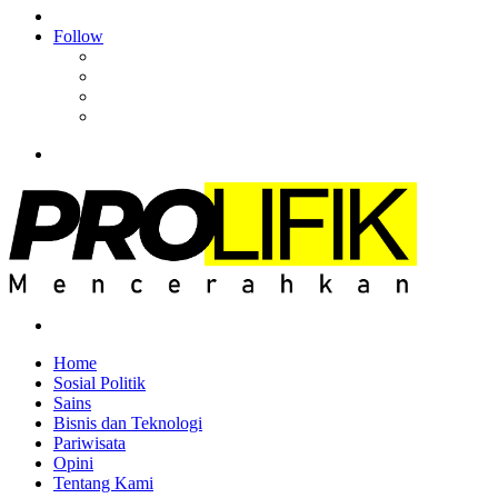
Article
Log
In
Follow
Facebook
YouTube
Instagram
RSS
Menu
Search
for
Home
Sosial Politik
Sains
Bisnis dan Teknologi
Pariwisata
Opini
Tentang Kami