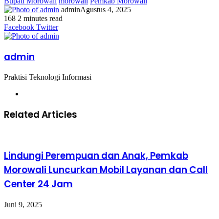
Bupati Morowali
morowali
Pemkab Morowali
admin
Agustus 4, 2025
168
2 minutes read
Facebook
Twitter
LinkedIn
WhatsApp
Share
Print
Messenger
Messenger
WhatsApp
Telegram
Share
Print
Facebook
Twitter
via
via
Email
Email
admin
Praktisi Teknologi Informasi
Website
Related Articles
Lindungi Perempuan dan Anak, Pemkab
Morowali Luncurkan Mobil Layanan dan Call
Center 24 Jam
Juni 9, 2025