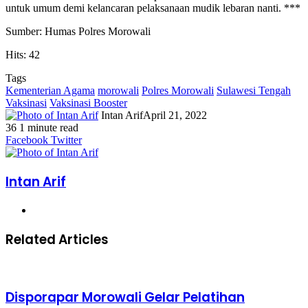
untuk umum demi kelancaran pelaksanaan mudik lebaran nanti. ***
Sumber: Humas Polres Morowali
Hits: 42
Tags
Kementerian Agama
morowali
Polres Morowali
Sulawesi Tengah
Vaksinasi
Vaksinasi Booster
Intan Arif
April 21, 2022
36
1 minute read
Facebook
Twitter
LinkedIn
WhatsApp
Share
Print
Messenger
Messenger
WhatsApp
Telegram
Share
Print
Facebook
Twitter
via
via
Email
Email
Intan Arif
Website
Related Articles
Disporapar Morowali Gelar Pelatihan