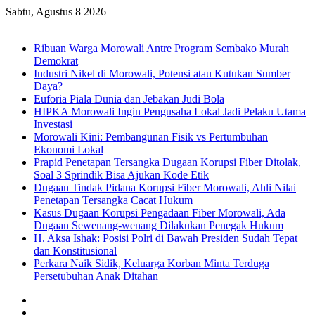
Sabtu, Agustus 8 2026
Breaking News
Ribuan Warga Morowali Antre Program Sembako Murah
Demokrat
Industri Nikel di Morowali, Potensi atau Kutukan Sumber
Daya?
Euforia Piala Dunia dan Jebakan Judi Bola
HIPKA Morowali Ingin Pengusaha Lokal Jadi Pelaku Utama
Investasi
Morowali Kini: Pembangunan Fisik vs Pertumbuhan
Ekonomi Lokal
Prapid Penetapan Tersangka Dugaan Korupsi Fiber Ditolak,
Soal 3 Sprindik Bisa Ajukan Kode Etik
Dugaan Tindak Pidana Korupsi Fiber Morowali, Ahli Nilai
Penetapan Tersangka Cacat Hukum
Kasus Dugaan Korupsi Pengadaan Fiber Morowali, Ada
Dugaan Sewenang-wenang Dilakukan Penegak Hukum
H. Aksa Ishak: Posisi Polri di Bawah Presiden Sudah Tepat
dan Konstitusional
Perkara Naik Sidik, Keluarga Korban Minta Terduga
Persetubuhan Anak Ditahan
Sidebar
Random