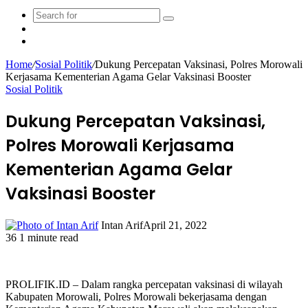
Search
Sidebar
for
Random
Article
Home
/
Sosial Politik
/
Dukung Percepatan Vaksinasi, Polres Morowali
Kerjasama Kementerian Agama Gelar Vaksinasi Booster
Sosial Politik
Dukung Percepatan Vaksinasi,
Polres Morowali Kerjasama
Kementerian Agama Gelar
Vaksinasi Booster
Intan Arif
April 21, 2022
36
1 minute read
Facebook
Twitter
LinkedIn
WhatsApp
Share
Print
via
Email
PROLIFIK.ID – Dalam rangka percepatan vaksinasi di wilayah
Kabupaten Morowali, Polres Morowali bekerjasama dengan