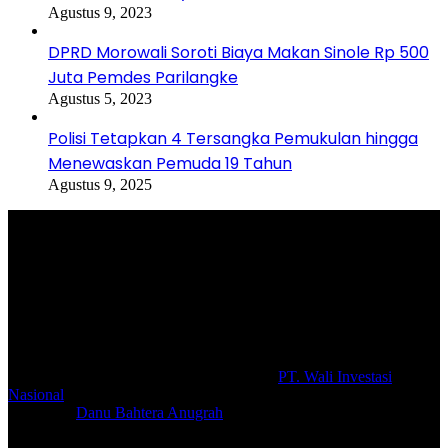
Agustus 9, 2023
DPRD Morowali Soroti Biaya Makan Sinole Rp 500
Juta Pemdes Parilangke
Agustus 5, 2023
Polisi Tetapkan 4 Tersangka Pemukulan hingga
Menewaskan Pemuda 19 Tahun
Agustus 9, 2025
Selamat Datang di portal Prolifik.id, merupakan media online yang
mengulas berbagai aktifitas masyarakat dan pemerintahan di sekitar
anda, semoga media kami dapat memberikan pencerahan terhadap
berbagai macam informasi secara aktual dan terpercaya.
#prolifik.id_mencerahkan
© Copyright 2026, All Rights Reserved |
PT. Wali Investasi
Nasional
Create By
Danu Bahtera Anugrah
Facebook