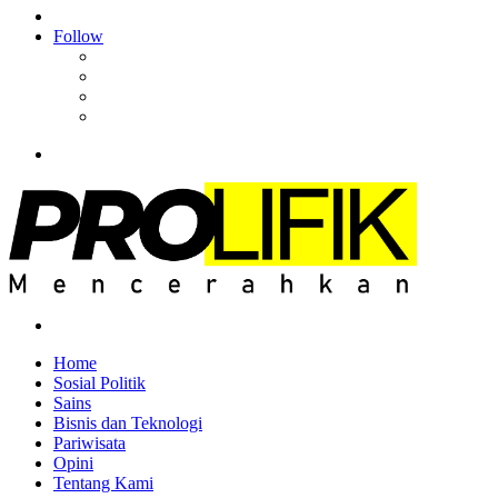
Article
Log
In
Follow
Facebook
YouTube
Instagram
RSS
Menu
Search
for
Home
Sosial Politik
Sains
Bisnis dan Teknologi
Pariwisata
Opini
Tentang Kami