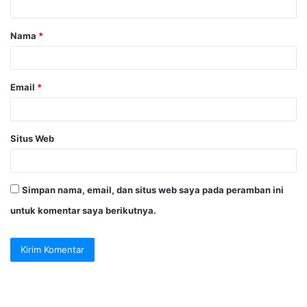
a
Nama
*
r
*
Email
*
Situs Web
Simpan nama, email, dan situs web saya pada peramban ini
untuk komentar saya berikutnya.