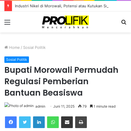
Industri Nikel di Morowali, Potensi atau Kutukan Sumber Daya?
Menu
S
fo
Home
/
Sosial Politik
Sosial Politik
Bupati Morowali Permudah
Regulasi Pemberian
Bantuan Beasiswa
admin
Juni 11, 2025
79
1 minute read
Facebook
Twitter
LinkedIn
WhatsApp
Share via Email
Print