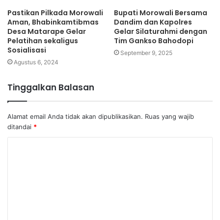
Pastikan Pilkada Morowali
Bupati Morowali Bersama
Aman, Bhabinkamtibmas
Dandim dan Kapolres
Desa Matarape Gelar
Gelar Silaturahmi dengan
Pelatihan sekaligus
Tim Gankso Bahodopi
Sosialisasi
September 9, 2025
Agustus 6, 2024
Tinggalkan Balasan
Alamat email Anda tidak akan dipublikasikan.
Ruas yang wajib
ditandai
*
K
o
m
e
n
t