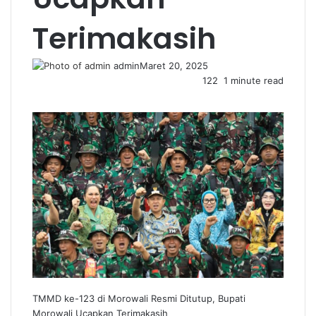
Terimakasih
admin
Maret 20, 2025
122
1 minute read
Facebook
Twitter
LinkedIn
WhatsApp
Share
Print
via
Email
TMMD ke-123 di Morowali Resmi Ditutup, Bupati
Morowali Ucapkan Terimakasih