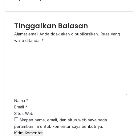
Tinggalkan Balasan
Alamat email Anda tidak akan dipublikasikan.
Ruas yang
wajib ditandai
*
K
o
m
e
n
t
a
r
*
Nama
*
Email
*
Situs Web
Simpan nama, email, dan situs web saya pada
peramban ini untuk komentar saya berikutnya.