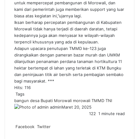
untuk mempercepat pembangunan di Morowali, dan
kami dari pemerintah juga memberikan support yang luar
biasa atas kegiatan ini,”ujarnya lagi.
Iksan berharap percepatan pembangunan di Kabupaten
Morowali tidak hanya terjadi di daerah daratan, tetapi
kedepannya juga akan menyasar ke wilayah-wilayah
terpencil khususnya yang ada di kepulauan.
Adapun upacara penutupan TMMD ke-123 juga
dirangkaikan dengan pameran bazar murah dan UMKM
dilanjutkan penanaman perdana tanaman hortikultura 11
hektar bertempat di lahan yang terletak di KTM Bungku
dan peninjauan titik air bersih serta pembagian sembako
bagi masyarakat. ***
Hits: 116
Tags
bangun desa
Bupati Morowali
morowali
TMMD
TNI
admin
Maret 20, 2025
122
1 minute read
Facebook
Twitter
LinkedIn
WhatsApp
Share
Print
via
Messenger
Messenger
WhatsApp
Telegram
Share
Print
Facebook
Twitter
Email
via