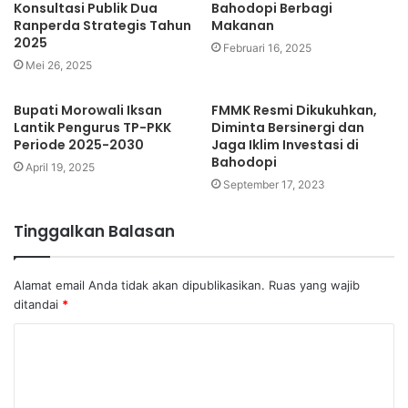
Konsultasi Publik Dua
Bahodopi Berbagi
Ranperda Strategis Tahun
Makanan
2025
Februari 16, 2025
Mei 26, 2025
Bupati Morowali Iksan
FMMK Resmi Dikukuhkan,
Lantik Pengurus TP-PKK
Diminta Bersinergi dan
Periode 2025-2030
Jaga Iklim Investasi di
Bahodopi
April 19, 2025
September 17, 2023
Tinggalkan Balasan
Alamat email Anda tidak akan dipublikasikan.
Ruas yang wajib
ditandai
*
K
o
m