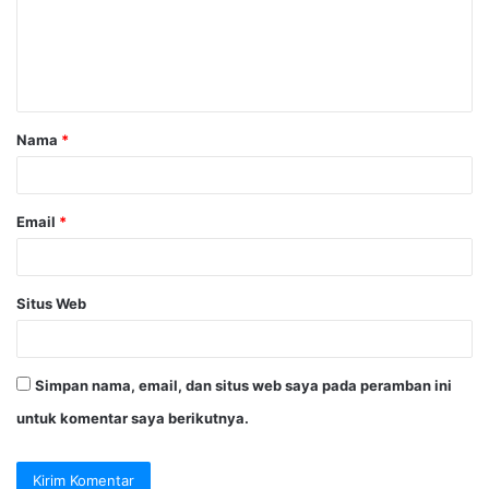
e
n
t
a
Nama
*
r
*
Email
*
Situs Web
Simpan nama, email, dan situs web saya pada peramban ini
untuk komentar saya berikutnya.