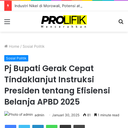
Industri Nikel di Morowali, Potensi atau Kutukan Sumber Daya?
Menu
S
fo
Home
/
Sosial Politik
Sosial Politik
Pj Bupati Gerak Cepat
Tindaklanjut Instruksi
Presiden tentang Efisiensi
Belanja APBD 2025
admin
Januari 30, 2025
81
1 minute read
Facebook
Twitter
LinkedIn
WhatsApp
Share via Email
Print