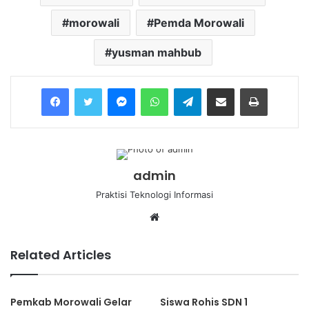
morowali
Pemda Morowali
yusman mahbub
Messenger
WhatsApp
Telegram
Share via Email
Print
admin
Praktisi Teknologi Informasi
Website
Related Articles
Pemkab Morowali Gelar
Siswa Rohis SDN 1