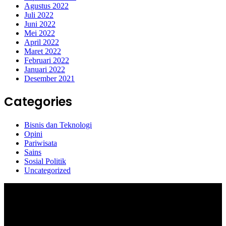
Agustus 2022
Juli 2022
Juni 2022
Mei 2022
April 2022
Maret 2022
Februari 2022
Januari 2022
Desember 2021
Categories
Bisnis dan Teknologi
Opini
Pariwisata
Sains
Sosial Politik
Uncategorized
Selamat Datang di portal Prolifik.id, merupakan media online yang
mengulas berbagai aktifitas masyarakat dan pemerintahan di sekitar
anda, semoga media kami dapat memberikan pencerahan terhadap