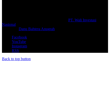
berbagai macam informasi secara aktual dan terpercaya.
#prolifik.id_mencerahkan
© Copyright 2026, All Rights Reserved |
PT. Wali Investasi
Nasional
Create By
Danu Bahtera Anugrah
Facebook
YouTube
Instagram
RSS
Back to top button