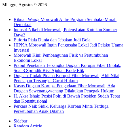
Minggu, Agustus 9 2026
Breaking News
Ribuan Warga Morowali Antre Program Sembako Murah
Demokrat
Industri Nikel di Morowali, Potensi atau Kutukan Sumber
Daya?
Euforia Piala Dunia dan Jebakan Judi Bola
HIPKA Morowali Ingin Pengusaha Lokal Jadi Pelaku Utama
Investasi
Morowali Kini: Pembangunan Fisik vs Pertumbuhan
Ekonomi Lokal
Prapid Penetapan Tersangka Dugaan Korupsi Fiber Ditolak,
Soal 3 Sprindik Bisa Ajukan Kode Etik
Dugaan Tindak Pidana Korupsi Fiber Morowali, Ahli Nilai
Penetapan Tersangka Cacat Hukum
Kasus Dugaan Korupsi Pengadaan Fiber Morowali, Ada
Dugaan Sewenang-wenang Dilakukan Penegak Hukum
H. Aksa Ishak: Posisi Polri di Bawah Presiden Sudah Tepat
dan Konstitusional
Perkara Naik Sidik, Keluarga Korban Minta Terduga
Persetubuhan Anak Ditahan
Sidebar
Random Article