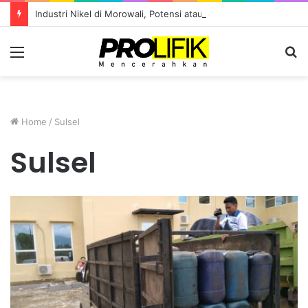
Industri Nikel di Morowali, Potensi atau Kutukan Sumber Daya?
Menu
S
fo
Home
/
Sulsel
Sulsel