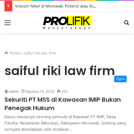
Industri Nikel di Morowali, Potensi atau Kutukan Sumber Daya?
Menu
S
fo
Home
/
saiful riki law firm
saiful riki law firm
Opini
admin
Agustus 14, 2025
210
Sekuriti PT MSS di Kawasan IMIP Bukan
Penegak Hukum
Kasus tewasnya seorang pemuda di Kawasan PT IMIP, Desa
Fatufia, Kecamatan Bahodopi, Kabupaten Morowali, Sulteng yang
ternyata disebabkan oleh tindakan…