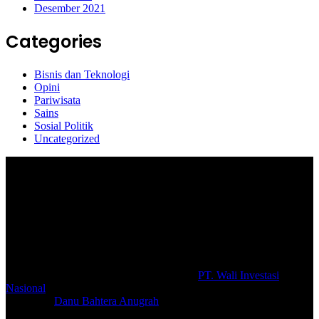
Desember 2021
Categories
Bisnis dan Teknologi
Opini
Pariwisata
Sains
Sosial Politik
Uncategorized
Selamat Datang di portal Prolifik.id, merupakan media online yang
mengulas berbagai aktifitas masyarakat dan pemerintahan di sekitar
anda, semoga media kami dapat memberikan pencerahan terhadap
berbagai macam informasi secara aktual dan terpercaya.
#prolifik.id_mencerahkan
© Copyright 2026, All Rights Reserved |
PT. Wali Investasi
Nasional
Create By
Danu Bahtera Anugrah