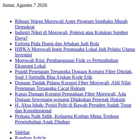
Jumat, Agustus 7 2026
Breaking News
Ribuan Warga Morowali Antre Program Sembako Murah
Demokrat
Industri Nikel di Morowali, Potensi atau Kutukan Sumber
Daya?
Euforia Piala Dunia dan Jebakan Judi Bola
HIPKA Morowali Ingin Pengusaha Lokal Jadi Pelaku Utama
Investasi
Morowali Kini: Pembangunan Fisik vs Pertumbuhan
Ekonomi Lokal
Prapid Penetapan Tersangka Dugaan Korupsi Fiber Ditolak,
Soal 3 Sprindik Bisa Ajukan Kode Etik
Dugaan Tindak Pidana Korupsi Fiber Morowali, Ahli Nilai
Penetapan Tersangka Cacat Hukum
Kasus Dugaan Korupsi Pengadaan Fiber Morowali, Ada
Dugaan Sewenang-wenang Dilakukan Penegak Hukum
H. Aksa Ishak: Posisi Polri di Bawah Presiden Sudah Tepat
dan Konstitusional
Perkara Naik Sidik, Keluarga Korban Minta Terduga
Persetubuhan Anak Ditahan
Sidebar
Random Article