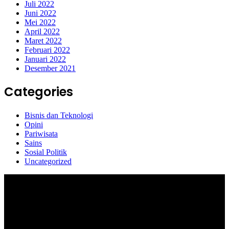
Juli 2022
Juni 2022
Mei 2022
April 2022
Maret 2022
Februari 2022
Januari 2022
Desember 2021
Categories
Bisnis dan Teknologi
Opini
Pariwisata
Sains
Sosial Politik
Uncategorized
Selamat Datang di portal Prolifik.id, merupakan media online yang
mengulas berbagai aktifitas masyarakat dan pemerintahan di sekitar
anda, semoga media kami dapat memberikan pencerahan terhadap
berbagai macam informasi secara aktual dan terpercaya.