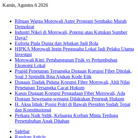
Kamis, Agustus 6 2026
Breaking News
Ribuan Warga Morowali Antre Program Sembako Murah
Demokrat
Industri Nikel di Morowali, Potensi atau Kutukan Sumber
Daya?
Euforia Piala Dunia dan Jebakan Judi Bola
HIPKA Morowali Ingin Pengusaha Lokal Jadi Pelaku Utama
Investasi
Morowali Kini: Pembangunan Fisik vs Pertumbuhan
Ekonomi Lokal
Prapid Penetapan Tersangka Dugaan Korupsi Fiber Ditolak,
Soal 3 Sprindik Bisa Ajukan Kode Etik
Dugaan Tindak Pidana Korupsi Fiber Morowali, Ahli Nilai
Penetapan Tersangka Cacat Hukum
Kasus Dugaan Korupsi Pengadaan Fiber Morowali, Ada
Dugaan Sewenang-wenang Dilakukan Penegak Hukum
H. Aksa Ishak: Posisi Polri di Bawah Presiden Sudah Tepat
dan Konstitusional
Perkara Naik Sidik, Keluarga Korban Minta Terduga
Persetubuhan Anak Ditahan
Sidebar
Random Article