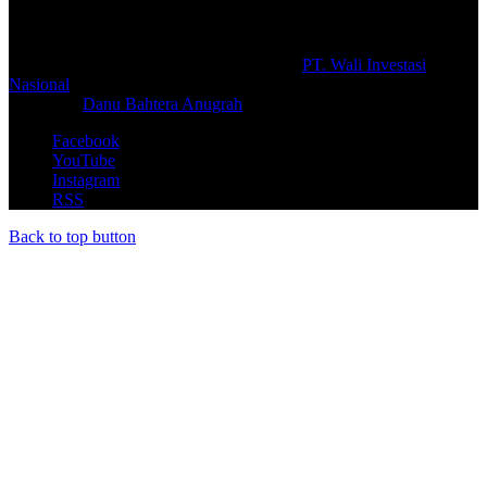
#prolifik.id_mencerahkan
© Copyright 2026, All Rights Reserved |
PT. Wali Investasi
Nasional
Create By
Danu Bahtera Anugrah
Facebook
YouTube
Instagram
RSS
Back to top button