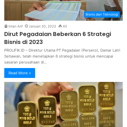
Bisnis dan Teknologi
Intan Arif
Januari 30, 2023
40
Dirut Pegadaian Beberkan 6 Strategi
Bisnis di 2023
PROLIFIK.ID – Direktur Utama PT Pegadaian (Persero), Damar Latri
Setiawan, telah menetapkan 6 strategi bisnis untuk mencapai
sasaran perusahaan di…
Read More »