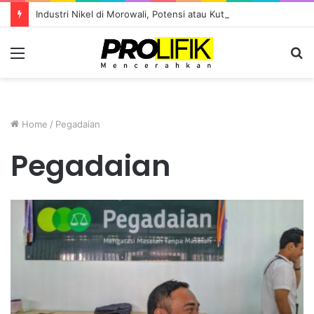
Industri Nikel di Morowali, Potensi atau Kutukan Sumber Daya?
Menu
S
fo
Home
/
Pegadaian
Pegadaian