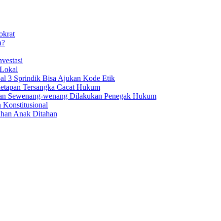
okrat
a?
vestasi
 Lokal
al 3 Sprindik Bisa Ajukan Kode Etik
enetapan Tersangka Cacat Hukum
aan Sewenang-wenang Dilakukan Penegak Hukum
 Konstitusional
uhan Anak Ditahan