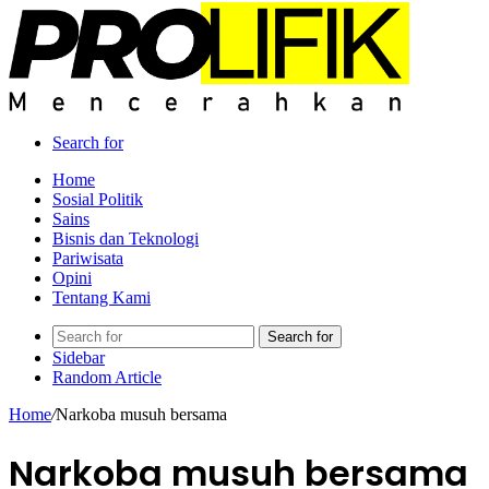
Search for
Home
Sosial Politik
Sains
Bisnis dan Teknologi
Pariwisata
Opini
Tentang Kami
Search for
Sidebar
Random Article
Home
/
Narkoba musuh bersama
Narkoba musuh bersama