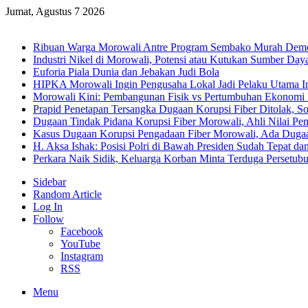
Jumat, Agustus 7 2026
Breaking News
Ribuan Warga Morowali Antre Program Sembako Murah Dem
Industri Nikel di Morowali, Potensi atau Kutukan Sumber Day
Euforia Piala Dunia dan Jebakan Judi Bola
HIPKA Morowali Ingin Pengusaha Lokal Jadi Pelaku Utama In
Morowali Kini: Pembangunan Fisik vs Pertumbuhan Ekonomi
Prapid Penetapan Tersangka Dugaan Korupsi Fiber Ditolak, So
Dugaan Tindak Pidana Korupsi Fiber Morowali, Ahli Nilai P
Kasus Dugaan Korupsi Pengadaan Fiber Morowali, Ada Dug
H. Aksa Ishak: Posisi Polri di Bawah Presiden Sudah Tepat dan
Perkara Naik Sidik, Keluarga Korban Minta Terduga Persetub
Sidebar
Random Article
Log In
Follow
Facebook
YouTube
Instagram
RSS
Menu