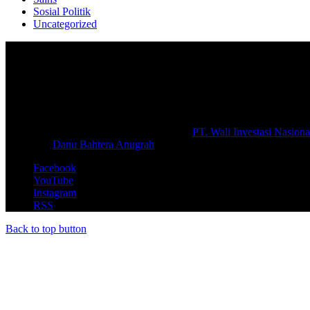
Sosial Politik
Uncategorized
Selamat Datang di portal Prolifik.id, merupakan media online yang 
macam informasi secara aktual dan terpercaya.
#prolifik.id_mencerahkan
© Copyright 2026, All Rights Reserved |
PT. Wali Investasi Nasiona
Create By
Danu Bahtera Anugrah
Facebook
YouTube
Instagram
RSS
Back to top button