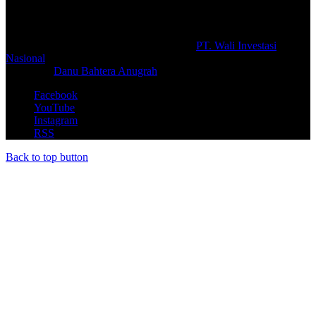
#prolifik.id_mencerahkan
© Copyright 2026, All Rights Reserved |
PT. Wali Investasi
Nasional
Create By
Danu Bahtera Anugrah
Facebook
YouTube
Instagram
RSS
Back to top button