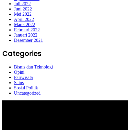
Juli 2022
Juni 2022
Mei 2022
April 2022
Maret 2022
Februari 2022
Januari 2022
Desember 2021
Categories
Bisnis dan Teknologi
Opini
Pariwisata
Sains
Sosial Politik
Uncategorized
Selamat Datang di portal Prolifik.id, merupakan media online yang
mengulas berbagai aktifitas masyarakat dan pemerintahan di sekitar
anda, semoga media kami dapat memberikan pencerahan terhadap
berbagai macam informasi secara aktual dan terpercaya.