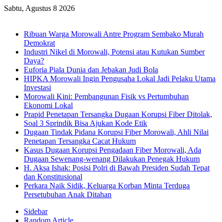
Sabtu, Agustus 8 2026
Breaking News
Ribuan Warga Morowali Antre Program Sembako Murah
Demokrat
Industri Nikel di Morowali, Potensi atau Kutukan Sumber
Daya?
Euforia Piala Dunia dan Jebakan Judi Bola
HIPKA Morowali Ingin Pengusaha Lokal Jadi Pelaku Utama
Investasi
Morowali Kini: Pembangunan Fisik vs Pertumbuhan
Ekonomi Lokal
Prapid Penetapan Tersangka Dugaan Korupsi Fiber Ditolak,
Soal 3 Sprindik Bisa Ajukan Kode Etik
Dugaan Tindak Pidana Korupsi Fiber Morowali, Ahli Nilai
Penetapan Tersangka Cacat Hukum
Kasus Dugaan Korupsi Pengadaan Fiber Morowali, Ada
Dugaan Sewenang-wenang Dilakukan Penegak Hukum
H. Aksa Ishak: Posisi Polri di Bawah Presiden Sudah Tepat
dan Konstitusional
Perkara Naik Sidik, Keluarga Korban Minta Terduga
Persetubuhan Anak Ditahan
Sidebar
Random Article