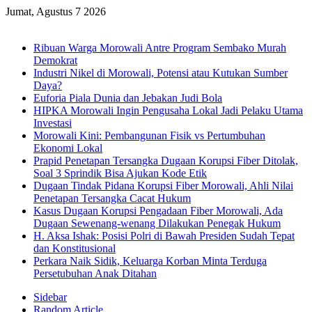
Jumat, Agustus 7 2026
Breaking News
Ribuan Warga Morowali Antre Program Sembako Murah
Demokrat
Industri Nikel di Morowali, Potensi atau Kutukan Sumber
Daya?
Euforia Piala Dunia dan Jebakan Judi Bola
HIPKA Morowali Ingin Pengusaha Lokal Jadi Pelaku Utama
Investasi
Morowali Kini: Pembangunan Fisik vs Pertumbuhan
Ekonomi Lokal
Prapid Penetapan Tersangka Dugaan Korupsi Fiber Ditolak,
Soal 3 Sprindik Bisa Ajukan Kode Etik
Dugaan Tindak Pidana Korupsi Fiber Morowali, Ahli Nilai
Penetapan Tersangka Cacat Hukum
Kasus Dugaan Korupsi Pengadaan Fiber Morowali, Ada
Dugaan Sewenang-wenang Dilakukan Penegak Hukum
H. Aksa Ishak: Posisi Polri di Bawah Presiden Sudah Tepat
dan Konstitusional
Perkara Naik Sidik, Keluarga Korban Minta Terduga
Persetubuhan Anak Ditahan
Sidebar
Random Article