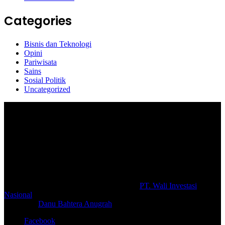
Categories
Bisnis dan Teknologi
Opini
Pariwisata
Sains
Sosial Politik
Uncategorized
Selamat Datang di portal Prolifik.id, merupakan media online yang
mengulas berbagai aktifitas masyarakat dan pemerintahan di sekitar
anda, semoga media kami dapat memberikan pencerahan terhadap
berbagai macam informasi secara aktual dan terpercaya.
#prolifik.id_mencerahkan
© Copyright 2026, All Rights Reserved |
PT. Wali Investasi
Nasional
Create By
Danu Bahtera Anugrah
Facebook