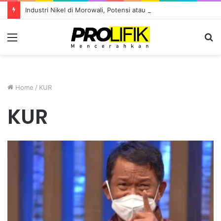
Industri Nikel di Morowali, Potensi atau Kutukan Sumber Daya?
Menu
S
fo
Home
/
KUR
KUR