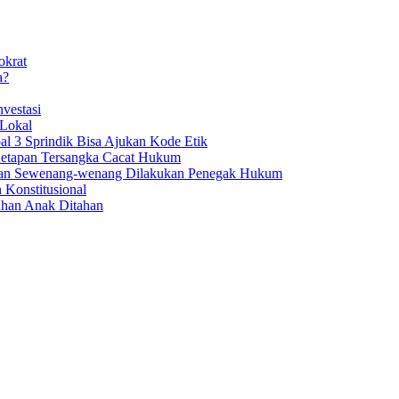
okrat
a?
vestasi
 Lokal
al 3 Sprindik Bisa Ajukan Kode Etik
enetapan Tersangka Cacat Hukum
aan Sewenang-wenang Dilakukan Penegak Hukum
 Konstitusional
uhan Anak Ditahan