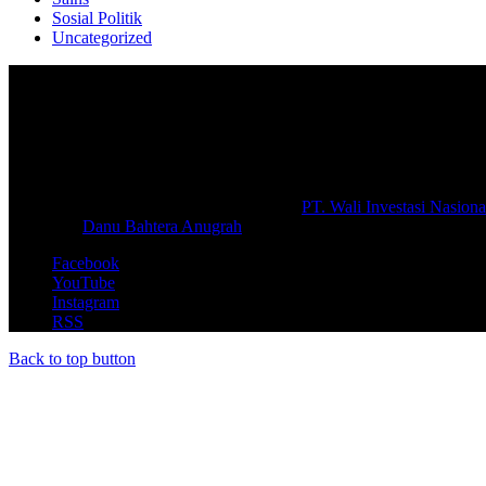
Sosial Politik
Uncategorized
Selamat Datang di portal Prolifik.id, merupakan media online yang 
macam informasi secara aktual dan terpercaya.
#prolifik.id_mencerahkan
© Copyright 2026, All Rights Reserved |
PT. Wali Investasi Nasiona
Create By
Danu Bahtera Anugrah
Facebook
YouTube
Instagram
RSS
Back to top button