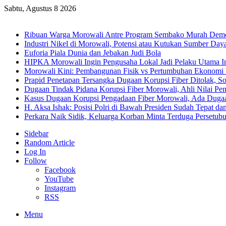
Sabtu, Agustus 8 2026
Breaking News
Ribuan Warga Morowali Antre Program Sembako Murah Dem
Industri Nikel di Morowali, Potensi atau Kutukan Sumber Day
Euforia Piala Dunia dan Jebakan Judi Bola
HIPKA Morowali Ingin Pengusaha Lokal Jadi Pelaku Utama In
Morowali Kini: Pembangunan Fisik vs Pertumbuhan Ekonomi
Prapid Penetapan Tersangka Dugaan Korupsi Fiber Ditolak, So
Dugaan Tindak Pidana Korupsi Fiber Morowali, Ahli Nilai P
Kasus Dugaan Korupsi Pengadaan Fiber Morowali, Ada Dug
H. Aksa Ishak: Posisi Polri di Bawah Presiden Sudah Tepat dan
Perkara Naik Sidik, Keluarga Korban Minta Terduga Persetub
Sidebar
Random Article
Log In
Follow
Facebook
YouTube
Instagram
RSS
Menu