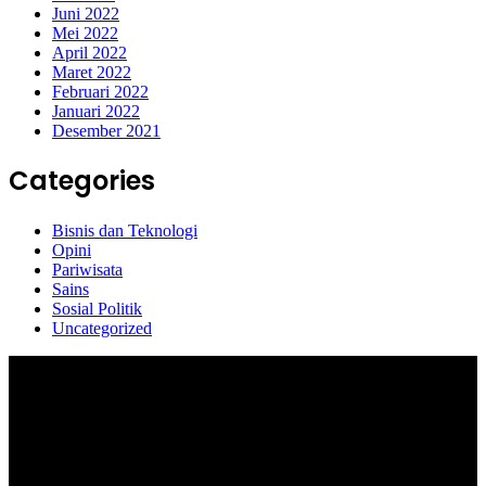
Juni 2022
Mei 2022
April 2022
Maret 2022
Februari 2022
Januari 2022
Desember 2021
Categories
Bisnis dan Teknologi
Opini
Pariwisata
Sains
Sosial Politik
Uncategorized
Selamat Datang di portal Prolifik.id, merupakan media online yang
mengulas berbagai aktifitas masyarakat dan pemerintahan di sekitar
anda, semoga media kami dapat memberikan pencerahan terhadap
berbagai macam informasi secara aktual dan terpercaya.
#prolifik.id_mencerahkan