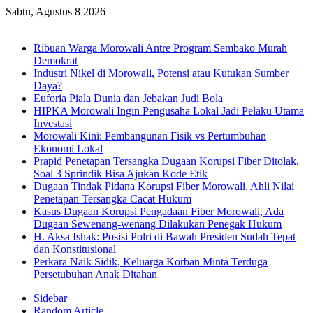
Sabtu, Agustus 8 2026
Breaking News
Ribuan Warga Morowali Antre Program Sembako Murah
Demokrat
Industri Nikel di Morowali, Potensi atau Kutukan Sumber
Daya?
Euforia Piala Dunia dan Jebakan Judi Bola
HIPKA Morowali Ingin Pengusaha Lokal Jadi Pelaku Utama
Investasi
Morowali Kini: Pembangunan Fisik vs Pertumbuhan
Ekonomi Lokal
Prapid Penetapan Tersangka Dugaan Korupsi Fiber Ditolak,
Soal 3 Sprindik Bisa Ajukan Kode Etik
Dugaan Tindak Pidana Korupsi Fiber Morowali, Ahli Nilai
Penetapan Tersangka Cacat Hukum
Kasus Dugaan Korupsi Pengadaan Fiber Morowali, Ada
Dugaan Sewenang-wenang Dilakukan Penegak Hukum
H. Aksa Ishak: Posisi Polri di Bawah Presiden Sudah Tepat
dan Konstitusional
Perkara Naik Sidik, Keluarga Korban Minta Terduga
Persetubuhan Anak Ditahan
Sidebar
Random Article