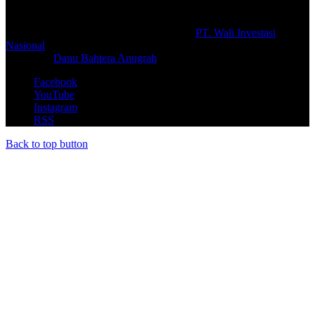
© Copyright 2026, All Rights Reserved |
PT. Wali Investasi
Nasional
Create By
Danu Bahtera Anugrah
Facebook
YouTube
Instagram
RSS
Back to top button