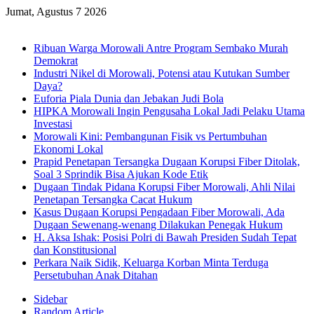
Jumat, Agustus 7 2026
Breaking News
Ribuan Warga Morowali Antre Program Sembako Murah
Demokrat
Industri Nikel di Morowali, Potensi atau Kutukan Sumber
Daya?
Euforia Piala Dunia dan Jebakan Judi Bola
HIPKA Morowali Ingin Pengusaha Lokal Jadi Pelaku Utama
Investasi
Morowali Kini: Pembangunan Fisik vs Pertumbuhan
Ekonomi Lokal
Prapid Penetapan Tersangka Dugaan Korupsi Fiber Ditolak,
Soal 3 Sprindik Bisa Ajukan Kode Etik
Dugaan Tindak Pidana Korupsi Fiber Morowali, Ahli Nilai
Penetapan Tersangka Cacat Hukum
Kasus Dugaan Korupsi Pengadaan Fiber Morowali, Ada
Dugaan Sewenang-wenang Dilakukan Penegak Hukum
H. Aksa Ishak: Posisi Polri di Bawah Presiden Sudah Tepat
dan Konstitusional
Perkara Naik Sidik, Keluarga Korban Minta Terduga
Persetubuhan Anak Ditahan
Sidebar
Random Article