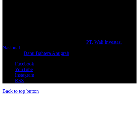
Selamat Datang di portal Prolifik.id, merupakan media online yang
mengulas berbagai aktifitas masyarakat dan pemerintahan di sekitar
anda, semoga media kami dapat memberikan pencerahan terhadap
berbagai macam informasi secara aktual dan terpercaya.
#prolifik.id_mencerahkan
© Copyright 2026, All Rights Reserved |
PT. Wali Investasi
Nasional
Create By
Danu Bahtera Anugrah
Facebook
YouTube
Instagram
RSS
Back to top button