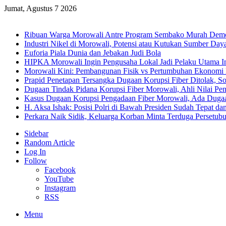
Jumat, Agustus 7 2026
Breaking News
Ribuan Warga Morowali Antre Program Sembako Murah Dem
Industri Nikel di Morowali, Potensi atau Kutukan Sumber Day
Euforia Piala Dunia dan Jebakan Judi Bola
HIPKA Morowali Ingin Pengusaha Lokal Jadi Pelaku Utama In
Morowali Kini: Pembangunan Fisik vs Pertumbuhan Ekonomi
Prapid Penetapan Tersangka Dugaan Korupsi Fiber Ditolak, So
Dugaan Tindak Pidana Korupsi Fiber Morowali, Ahli Nilai P
Kasus Dugaan Korupsi Pengadaan Fiber Morowali, Ada Dug
H. Aksa Ishak: Posisi Polri di Bawah Presiden Sudah Tepat dan
Perkara Naik Sidik, Keluarga Korban Minta Terduga Persetub
Sidebar
Random Article
Log In
Follow
Facebook
YouTube
Instagram
RSS
Menu