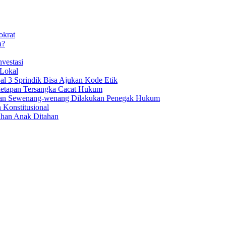
okrat
a?
vestasi
 Lokal
al 3 Sprindik Bisa Ajukan Kode Etik
enetapan Tersangka Cacat Hukum
aan Sewenang-wenang Dilakukan Penegak Hukum
 Konstitusional
uhan Anak Ditahan