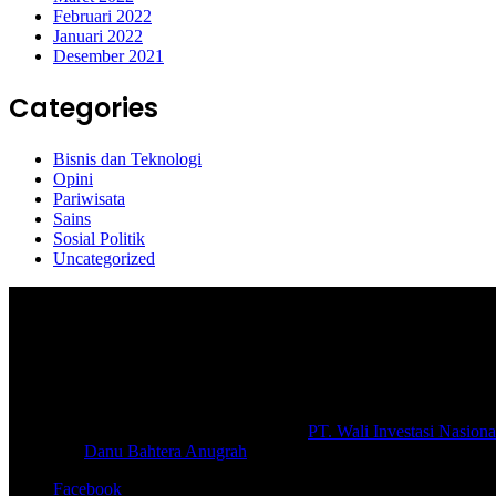
Februari 2022
Januari 2022
Desember 2021
Categories
Bisnis dan Teknologi
Opini
Pariwisata
Sains
Sosial Politik
Uncategorized
Selamat Datang di portal Prolifik.id, merupakan media online yang 
macam informasi secara aktual dan terpercaya.
#prolifik.id_mencerahkan
© Copyright 2026, All Rights Reserved |
PT. Wali Investasi Nasiona
Create By
Danu Bahtera Anugrah
Facebook