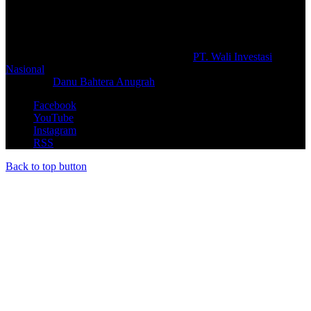
berbagai macam informasi secara aktual dan terpercaya.
#prolifik.id_mencerahkan
© Copyright 2026, All Rights Reserved |
PT. Wali Investasi
Nasional
Create By
Danu Bahtera Anugrah
Facebook
YouTube
Instagram
RSS
Back to top button