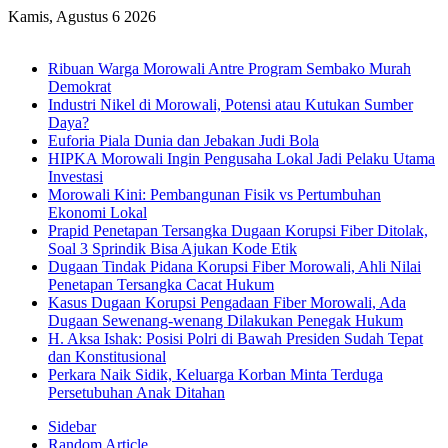
Kamis, Agustus 6 2026
Breaking News
Ribuan Warga Morowali Antre Program Sembako Murah
Demokrat
Industri Nikel di Morowali, Potensi atau Kutukan Sumber
Daya?
Euforia Piala Dunia dan Jebakan Judi Bola
HIPKA Morowali Ingin Pengusaha Lokal Jadi Pelaku Utama
Investasi
Morowali Kini: Pembangunan Fisik vs Pertumbuhan
Ekonomi Lokal
Prapid Penetapan Tersangka Dugaan Korupsi Fiber Ditolak,
Soal 3 Sprindik Bisa Ajukan Kode Etik
Dugaan Tindak Pidana Korupsi Fiber Morowali, Ahli Nilai
Penetapan Tersangka Cacat Hukum
Kasus Dugaan Korupsi Pengadaan Fiber Morowali, Ada
Dugaan Sewenang-wenang Dilakukan Penegak Hukum
H. Aksa Ishak: Posisi Polri di Bawah Presiden Sudah Tepat
dan Konstitusional
Perkara Naik Sidik, Keluarga Korban Minta Terduga
Persetubuhan Anak Ditahan
Sidebar
Random Article