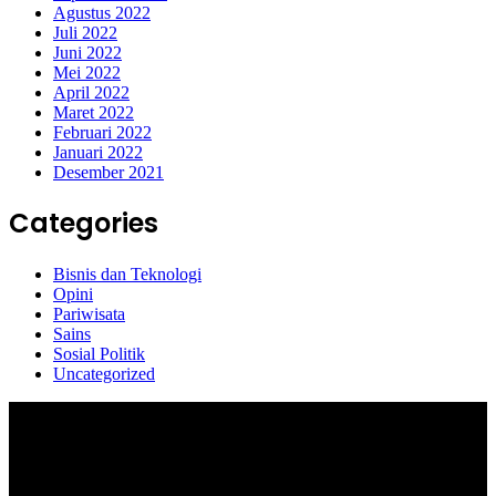
Agustus 2022
Juli 2022
Juni 2022
Mei 2022
April 2022
Maret 2022
Februari 2022
Januari 2022
Desember 2021
Categories
Bisnis dan Teknologi
Opini
Pariwisata
Sains
Sosial Politik
Uncategorized
Selamat Datang di portal Prolifik.id, merupakan media online yang
mengulas berbagai aktifitas masyarakat dan pemerintahan di sekitar
anda, semoga media kami dapat memberikan pencerahan terhadap