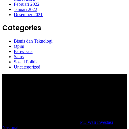
Februari 2022
Januari 2022
Desember 2021
Categories
Bisnis dan Teknologi
Opini
Pariwisata
Sains
Sosial Politik
Uncategorized
Selamat Datang di portal Prolifik.id, merupakan media online yang
mengulas berbagai aktifitas masyarakat dan pemerintahan di sekitar
anda, semoga media kami dapat memberikan pencerahan terhadap
berbagai macam informasi secara aktual dan terpercaya.
#prolifik.id_mencerahkan
© Copyright 2026, All Rights Reserved |
PT. Wali Investasi
Nasional