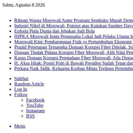
Sabtu, Agustus 8 2026
Breaking News
Ribuan Warga Morowali Antre Program Sembako Murah Dem
Industri Nikel di Morowali, Potensi atau Kutukan Sumber Day
Euforia Piala Dunia dan Jebakan Judi Bola
HIPKA Morowali Ingin Pengusaha Lokal Jadi Pelaku Utama In
Morowali Kini: Pembangunan Fisik vs Pertumbuhan Ekonomi
Prapid Penetapan Tersangka Dugaan Korupsi Fiber Ditolak, So
Dugaan Tindak Pidana Korupsi Fiber Morowali, Ahli Nilai P
Kasus Dugaan Korupsi Pengadaan Fiber Morowali, Ada Dug
H. Aksa Ishak: Posisi Polri di Bawah Presiden Sudah Tepat dan
Perkara Naik Sidik, Keluarga Korban Minta Terduga Persetub
Sidebar
Random Article
Log In
Follow
Facebook
YouTube
Instagram
RSS
Menu