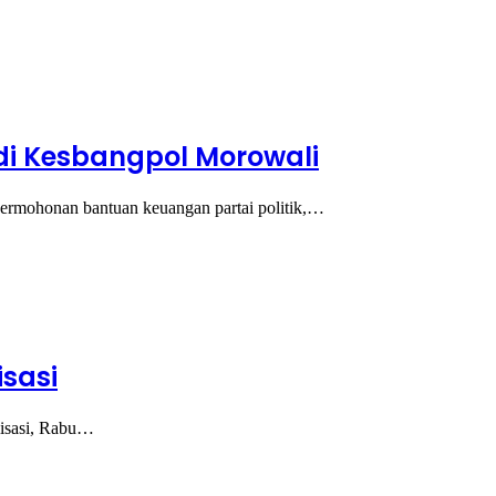
di Kesbangpol Morowali
permohonan bantuan keuangan partai politik,…
isasi
lisasi, Rabu…