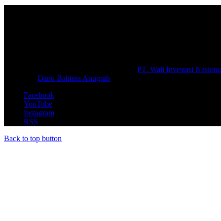
Selamat Datang di portal Prolifik.id, merupakan media online yang 
macam informasi secara aktual dan terpercaya.
#prolifik.id_mencerahkan
© Copyright 2026, All Rights Reserved |
PT. Wali Investasi Nasiona
Create By
Danu Bahtera Anugrah
Facebook
YouTube
Instagram
RSS
Back to top button