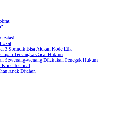
okrat
a?
vestasi
 Lokal
al 3 Sprindik Bisa Ajukan Kode Etik
enetapan Tersangka Cacat Hukum
aan Sewenang-wenang Dilakukan Penegak Hukum
 Konstitusional
uhan Anak Ditahan