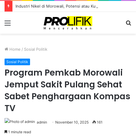
Industri Nikel di Morowali, Potensi atau Kutukan Sumber Daya?
Menu
S
fo
Home
/
Sosial Politik
Sosial Politik
Program Pemkab Morowali
Jemput Sakit Pulang Sehat
Sabet Penghargaan Kompas
TV
admin
November 10, 2025
161
1 minute read