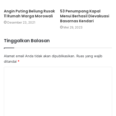
Angin Puting Beliung Rusak
53 Penumpang Kapal
11 Rumah Warga Morowali
Menui Berhasil Dievakuasi
Basarnas Kendari
Desember 23, 2021
Mei 29, 2023
Tinggalkan Balasan
Alamat email Anda tidak akan dipublikasikan.
Ruas yang wajib
ditandai
*
K
o
m
e
n
t