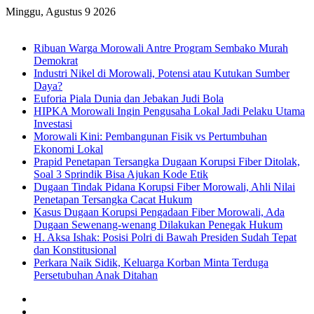
Minggu, Agustus 9 2026
Breaking News
Ribuan Warga Morowali Antre Program Sembako Murah
Demokrat
Industri Nikel di Morowali, Potensi atau Kutukan Sumber
Daya?
Euforia Piala Dunia dan Jebakan Judi Bola
HIPKA Morowali Ingin Pengusaha Lokal Jadi Pelaku Utama
Investasi
Morowali Kini: Pembangunan Fisik vs Pertumbuhan
Ekonomi Lokal
Prapid Penetapan Tersangka Dugaan Korupsi Fiber Ditolak,
Soal 3 Sprindik Bisa Ajukan Kode Etik
Dugaan Tindak Pidana Korupsi Fiber Morowali, Ahli Nilai
Penetapan Tersangka Cacat Hukum
Kasus Dugaan Korupsi Pengadaan Fiber Morowali, Ada
Dugaan Sewenang-wenang Dilakukan Penegak Hukum
H. Aksa Ishak: Posisi Polri di Bawah Presiden Sudah Tepat
dan Konstitusional
Perkara Naik Sidik, Keluarga Korban Minta Terduga
Persetubuhan Anak Ditahan
Sidebar
Random