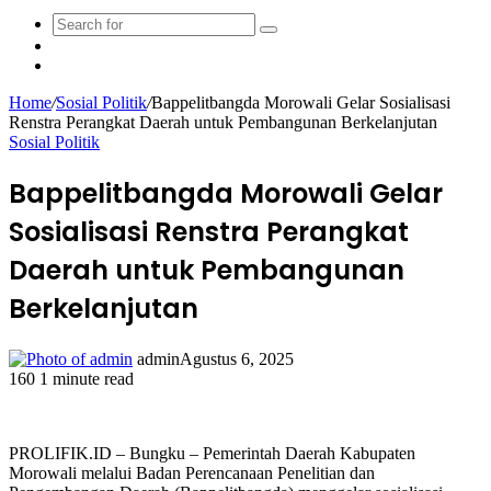
Search
Sidebar
for
Random
Article
Home
/
Sosial Politik
/
Bappelitbangda Morowali Gelar Sosialisasi
Renstra Perangkat Daerah untuk Pembangunan Berkelanjutan
Sosial Politik
Bappelitbangda Morowali Gelar
Sosialisasi Renstra Perangkat
Daerah untuk Pembangunan
Berkelanjutan
admin
Agustus 6, 2025
160
1 minute read
Facebook
Twitter
LinkedIn
WhatsApp
Share
Print
via
Email
PROLIFIK.ID – Bungku – Pemerintah Daerah Kabupaten
Morowali melalui Badan Perencanaan Penelitian dan