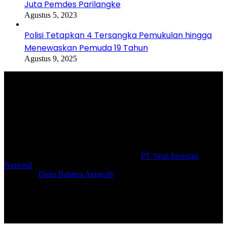
Juta Pemdes Parilangke
Agustus 5, 2023
Polisi Tetapkan 4 Tersangka Pemukulan hingga
Menewaskan Pemuda 19 Tahun
Agustus 9, 2025
Selamat Datang di portal Prolifik.id, merupakan media online yang
mengulas berbagai aktifitas masyarakat dan pemerintahan di sekitar
anda, semoga media kami dapat memberikan pencerahan terhadap
berbagai macam informasi secara aktual dan terpercaya.
#prolifik.id_mencerahkan
© Copyright 2026, All Rights Reserved |
PT. Wali Investasi
Nasional
Create By
Danu Bahtera Anugrah
Facebook
YouTube
Instagram
RSS