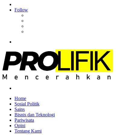
Article
Log
In
Follow
Facebook
YouTube
Instagram
RSS
Menu
Search
for
Home
Sosial Politik
Sains
Bisnis dan Teknologi
Pariwisata
Opini
Tentang Kami