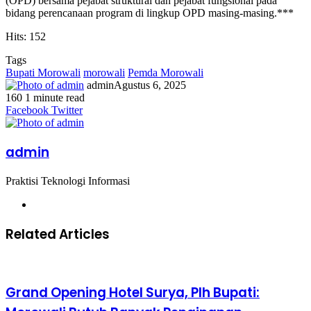
(OPD) bersama pejabat struktural dan pejabat fungsional pada
bidang perencanaan program di lingkup OPD masing-masing.***
Hits: 152
Tags
Bupati Morowali
morowali
Pemda Morowali
admin
Agustus 6, 2025
160
1 minute read
Facebook
Twitter
LinkedIn
WhatsApp
Share
Print
Messenger
Messenger
WhatsApp
Telegram
Share
Print
Facebook
Twitter
via
via
Email
Email
admin
Praktisi Teknologi Informasi
Website
Related Articles
Grand Opening Hotel Surya, Plh Bupati: