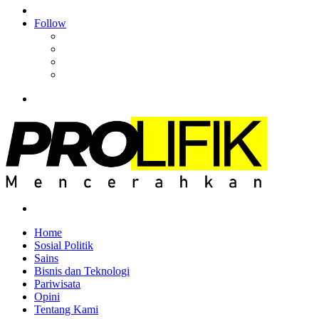
Article
Log
In
Follow
Facebook
YouTube
Instagram
RSS
Menu
Search
for
Home
Sosial Politik
Sains
Bisnis dan Teknologi
Pariwisata
Opini
Tentang Kami