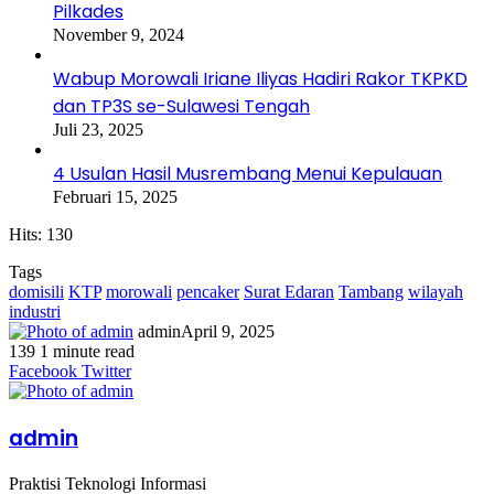
Pilkades
November 9, 2024
Wabup Morowali Iriane Iliyas Hadiri Rakor TKPKD
dan TP3S se-Sulawesi Tengah
Juli 23, 2025
4 Usulan Hasil Musrembang Menui Kepulauan
Februari 15, 2025
Hits: 130
Tags
domisili
KTP
morowali
pencaker
Surat Edaran
Tambang
wilayah
industri
admin
April 9, 2025
139
1 minute read
Facebook
Twitter
LinkedIn
WhatsApp
Share
Print
Messenger
Messenger
WhatsApp
Telegram
Share
Print
Facebook
Twitter
via
via
Email
Email
admin
Praktisi Teknologi Informasi