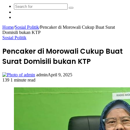
Search
Sidebar
for
Random
Article
Home
/
Sosial Politik
/
Pencaker di Morowali Cukup Buat Surat
Domisili bukan KTP
Sosial Politik
Pencaker di Morowali Cukup Buat
Surat Domisili bukan KTP
admin
April 9, 2025
139
1 minute read
Facebook
Twitter
LinkedIn
WhatsApp
Share
Print
via
Email