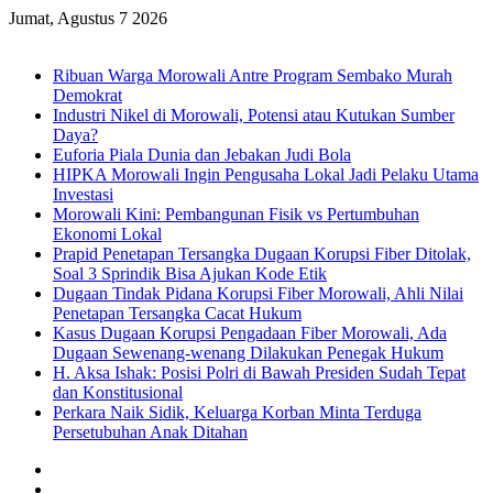
Jumat, Agustus 7 2026
Breaking News
Ribuan Warga Morowali Antre Program Sembako Murah
Demokrat
Industri Nikel di Morowali, Potensi atau Kutukan Sumber
Daya?
Euforia Piala Dunia dan Jebakan Judi Bola
HIPKA Morowali Ingin Pengusaha Lokal Jadi Pelaku Utama
Investasi
Morowali Kini: Pembangunan Fisik vs Pertumbuhan
Ekonomi Lokal
Prapid Penetapan Tersangka Dugaan Korupsi Fiber Ditolak,
Soal 3 Sprindik Bisa Ajukan Kode Etik
Dugaan Tindak Pidana Korupsi Fiber Morowali, Ahli Nilai
Penetapan Tersangka Cacat Hukum
Kasus Dugaan Korupsi Pengadaan Fiber Morowali, Ada
Dugaan Sewenang-wenang Dilakukan Penegak Hukum
H. Aksa Ishak: Posisi Polri di Bawah Presiden Sudah Tepat
dan Konstitusional
Perkara Naik Sidik, Keluarga Korban Minta Terduga
Persetubuhan Anak Ditahan
Sidebar
Random