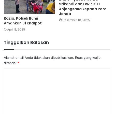
Srikandi dan DWP DLH
Anjangsana kepada Para
Janda
Razia, Polsek Bumi
Desember 18, 2025
Amankan 31 Knalpot
April 8, 2025
Tinggalkan Balasan
Alamat email Anda tidak akan dipublikasikan.
Ruas yang wajib
ditandai
*
K
o
m
e
n
t