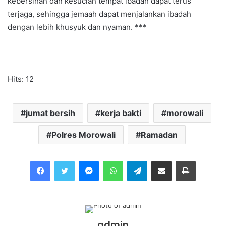
kebersihan dan kesucian tempat ibadah dapat terus
terjaga, sehingga jemaah dapat menjalankan ibadah
dengan lebih khusyuk dan nyaman. ***
Hits: 12
jumat bersih
kerja bakti
morowali
Polres Morowali
Ramadan
Messenger
WhatsApp
Telegram
Share via Email
Print
admin