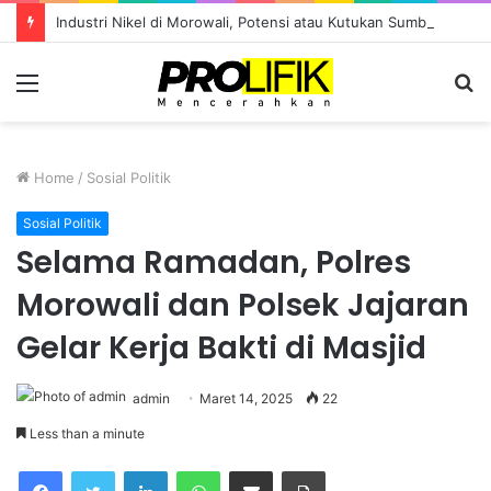
Industri Nikel di Morowali, Potensi atau Kutukan Sumber Daya?
Menu
S
fo
Home
/
Sosial Politik
Sosial Politik
Selama Ramadan, Polres
Morowali dan Polsek Jajaran
Gelar Kerja Bakti di Masjid
admin
Maret 14, 2025
22
Less than a minute
Facebook
Twitter
LinkedIn
WhatsApp
Share via Email
Print