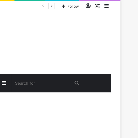
Log
Random
Sidebar
Follow
In
Article
andom
Sidebar
Search
rticle
for