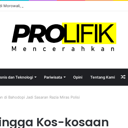
l di Morowali, Potensi atau Kutukan Sumber Daya?
R
isnis dan Teknologi
Pariwisata
Opini
Tentang Kami
A
 di Bahodopi Jadi Sasaran Razia Miras Polisi
hingga Kos-kosaan