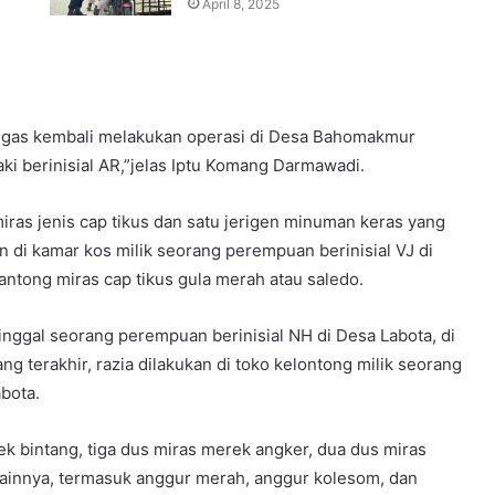
April 8, 2025
tugas kembali melakukan operasi di Desa Bahomakmur
laki berinisial AR,”jelas Iptu Komang Darmawadi.
ras jenis cap tikus dan satu jerigen minuman keras yang
n di kamar kos milik seorang perempuan berinisial VJ di
antong miras cap tikus gula merah atau saledo.
tinggal seorang perempuan berinisial NH di Desa Labota, di
g terakhir, razia dilakukan di toko kelontong milik seorang
abota.
rek bintang, tiga dus miras merek angker, dua dus miras
lainnya, termasuk anggur merah, anggur kolesom, dan