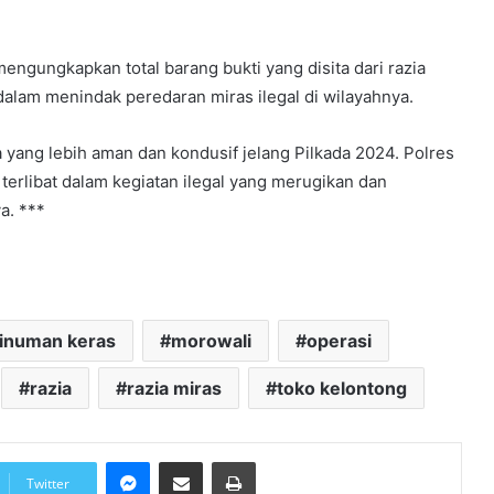
ngungkapkan total barang bukti yang disita dari razia
lam menindak peredaran miras ilegal di wilayahnya.
 yang lebih aman dan kondusif jelang Pilkada 2024. Polres
erlibat dalam kegiatan ilegal yang merugikan dan
a. ***
inuman keras
morowali
operasi
razia
razia miras
toko kelontong
Messenger
Share via Email
Print
Twitter