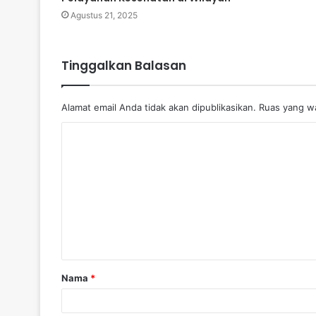
Agustus 21, 2025
Tinggalkan Balasan
Alamat email Anda tidak akan dipublikasikan.
Ruas yang wa
K
o
m
e
n
t
a
Nama
*
r
*