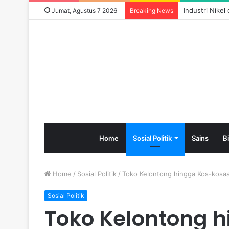
Industri Nike
Jumat, Agustus 7 2026
Breaking News
Home
Sosial Politik
Sains
B
Home
/
Sosial Politik
/
Toko Kelontong hingga Kos-kosaan
Sosial Politik
Toko Kelontong 