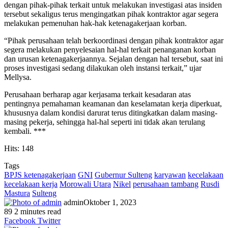
dengan pihak-pihak terkait untuk melakukan investigasi atas insiden
tersebut sekaligus terus mengingatkan pihak kontraktor agar segera
melakukan pemenuhan hak-hak ketenagakerjaan korban.
“Pihak perusahaan telah berkoordinasi dengan pihak kontraktor agar
segera melakukan penyelesaian hal-hal terkait penanganan korban
dan urusan ketenagakerjaannya. Sejalan dengan hal tersebut, saat ini
proses investigasi sedang dilakukan oleh instansi terkait,” ujar
Mellysa.
Perusahaan berharap agar kerjasama terkait kesadaran atas
pentingnya pemahaman keamanan dan keselamatan kerja diperkuat,
khususnya dalam kondisi darurat terus ditingkatkan dalam masing-
masing pekerja, sehingga hal-hal seperti ini tidak akan terulang
kembali. ***
Hits: 148
Tags
BPJS ketenagakerjaan
GNI
Gubernur Sulteng
karyawan
kecelakaan
kecelakaan kerja
Morowali Utara
Nikel
perusahaan tambang
Rusdi
Mastura
Sulteng
admin
Oktober 1, 2023
89
2 minutes read
Facebook
Twitter
LinkedIn
WhatsApp
Share
Print
Messenger
Messenger
WhatsApp
Telegram
Share
Print
Facebook
Twitter