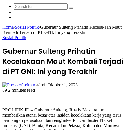
Search
Sidebar
for
Random
Article
Home
/
Sosial Politik
/
Gubernur Sulteng Prihatin Kecelakaan Maut
Kembali Terjadi di PT GNI: Ini yang Terakhir
Sosial Politik
Gubernur Sulteng Prihatin
Kecelakaan Maut Kembali Terjadi
di PT GNI: Ini yang Terakhir
admin
Oktober 1, 2023
89
2 minutes read
Facebook
Twitter
LinkedIn
WhatsApp
Share
Print
via
Email
PROLIFIK.ID – Gubernur Sulteng, Rusdy Mastura turut
memberikan atensi besar atas insiden kecelakaan kerja yang terus
berulang di perusahaan tambang nikel PT Gunbuster Nickel
Industry (GNI), Bunta, Kecamatan Petasia, Kabupaten Morowali