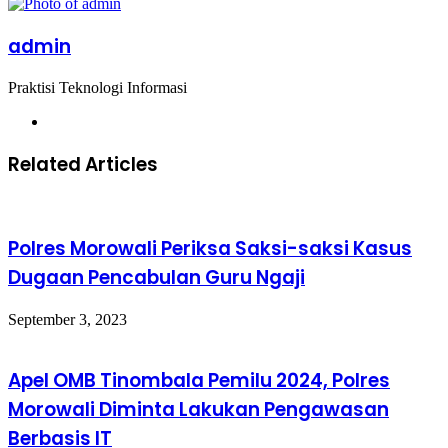
via
via
Email
Email
admin
Praktisi Teknologi Informasi
Website
Related Articles
Polres Morowali Periksa Saksi-saksi Kasus
Dugaan Pencabulan Guru Ngaji
September 3, 2023
Apel OMB Tinombala Pemilu 2024, Polres
Morowali Diminta Lakukan Pengawasan
Berbasis IT