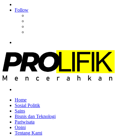
Article
Log
In
Follow
Facebook
YouTube
Instagram
RSS
Menu
Search
for
Home
Sosial Politik
Sains
Bisnis dan Teknologi
Pariwisata
Opini
Tentang Kami