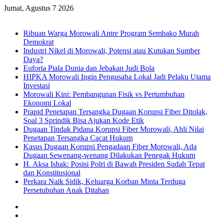
Jumat, Agustus 7 2026
Breaking News
Ribuan Warga Morowali Antre Program Sembako Murah
Demokrat
Industri Nikel di Morowali, Potensi atau Kutukan Sumber
Daya?
Euforia Piala Dunia dan Jebakan Judi Bola
HIPKA Morowali Ingin Pengusaha Lokal Jadi Pelaku Utama
Investasi
Morowali Kini: Pembangunan Fisik vs Pertumbuhan
Ekonomi Lokal
Prapid Penetapan Tersangka Dugaan Korupsi Fiber Ditolak,
Soal 3 Sprindik Bisa Ajukan Kode Etik
Dugaan Tindak Pidana Korupsi Fiber Morowali, Ahli Nilai
Penetapan Tersangka Cacat Hukum
Kasus Dugaan Korupsi Pengadaan Fiber Morowali, Ada
Dugaan Sewenang-wenang Dilakukan Penegak Hukum
H. Aksa Ishak: Posisi Polri di Bawah Presiden Sudah Tepat
dan Konstitusional
Perkara Naik Sidik, Keluarga Korban Minta Terduga
Persetubuhan Anak Ditahan
Sidebar
Random