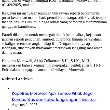
gabungan di wilayah Bungku Kota, Kabupaten Morowali, Senin
(01/09/2025) malam.
Kegiatan ini menyasar sejumlah titik rawan seperti perkantoran,
pusat keramaian malam hari, pemukiman warga, objek vital, tempat
ibadah, fasilitas umum, hingga lokasi yang berpotensi menimbulkan
gangguan kamtibmas.
Patroli dilakukan untuk mencegah tindak kriminalitas, kejahatan
jalanan seperti pencurian, jambret, curanmor, hingga perkelahian,
sekaligus menekan angka balap liar. Dengan hadirnya aparat di
lapangan, diharapkan masyarakat merasakan langsung rasa aman
dan nyaman.
Kapolres Morowali, Akbp Zulkarnain S.H., S.I.K., M.H.,
menegaskan bahwa kegiatan ini merupakan bentuk sinergi TNI-
Polri dalam menjaga keamanan di wilayah Morowali.
Related Articles
Kapolres Morowali Ajak Semua Pihak Jaga
Kondusifitas dan Keberlangsungan Investasi
Agustus 9, 2025