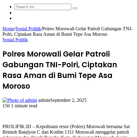
Search
Sidebar
for
Random
Article
Home
/
Sosial Politik
/
Polres Morowali Gelar Patroli Gabungan TNI-
Polri, Ciptakan Rasa Aman di Bumi Tepe Asa Moroso
Sosial Politik
Polres Morowali Gelar Patroli
Gabungan TNI-Polri, Ciptakan
Rasa Aman di Bumi Tepe Asa
Moroso
admin
September 2, 2025
156
1 minute read
Facebook
Twitter
LinkedIn
WhatsApp
Share
Print
via
Email
PROLIFIK.ID – Kepolisiam resor (Polres) Morowali bersama Sat
Brimob Batalyon C dan Kodim 1311 Morowali menggelar patroli