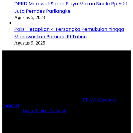
DPRD Morowali Soroti Biaya Makan Sinole Rp 500
Juta Pemdes Parilangke
Agustus 5, 2023
Polisi Tetapkan 4 Tersangka Pemukulan hingga
Menewaskan Pemuda 19 Tahun
Agustus 9, 2025
Selamat Datang di portal Prolifik.id, merupakan media online yang
mengulas berbagai aktifitas masyarakat dan pemerintahan di sekitar
anda, semoga media kami dapat memberikan pencerahan terhadap
berbagai macam informasi secara aktual dan terpercaya.
#prolifik.id_mencerahkan
© Copyright 2026, All Rights Reserved |
PT. Wali Investasi
Nasional
Create By
Danu Bahtera Anugrah
Facebook
YouTube
Instagram