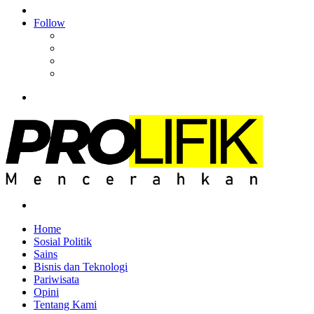
Article
Log
In
Follow
Facebook
YouTube
Instagram
RSS
Menu
Search
for
Home
Sosial Politik
Sains
Bisnis dan Teknologi
Pariwisata
Opini
Tentang Kami