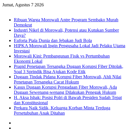
Jumat, Agustus 7 2026
Breaking News
Ribuan Warga Morowali Antre Program Sembako Murah
Demokrat
Industri Nikel di Morowali, Potensi atau Kutukan Sumber
Daya?
Euforia Piala Dunia dan Jebakan Judi Bola
HIPKA Morowali Ingin Pengusaha Lokal Jadi Pelaku Utama
Investasi
Morowali Kini: Pembangunan Fisik vs Pertumbuhan
Ekonomi Lokal
Prapid Penetapan Tersangka Dugaan Korupsi Fiber Ditolak,
Soal 3 Sprindik Bisa Ajukan Kode Etik
Dugaan Tindak Pidana Korupsi Fiber Morowali, Ahli Nilai
Penetapan Tersangka Cacat Hukum
Kasus Dugaan Korupsi Pengadaan Fiber Morowali, Ada
Dugaan Sewenang-wenang Dilakukan Penegak Hukum
H. Aksa Ishak: Posisi Polri di Bawah Presiden Sudah Tepat
dan Konstitusional
Perkara Naik Sidik, Keluarga Korban Minta Terduga
Persetubuhan Anak Ditahan
Sidebar
Random