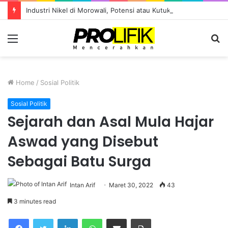
Industri Nikel di Morowali, Potensi atau Kutukan Sumber Daya?
Menu
S
fo
Home
/
Sosial Politik
Sosial Politik
Sejarah dan Asal Mula Hajar
Aswad yang Disebut
Sebagai Batu Surga
Intan Arif
Maret 30, 2022
43
3 minutes read
Facebook
Twitter
LinkedIn
WhatsApp
Share via Email
Print