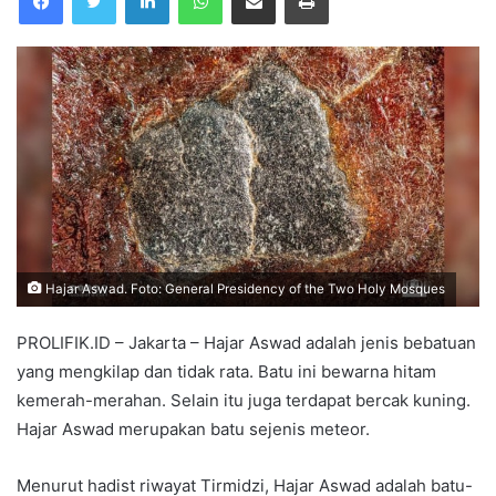
Hajar Aswad. Foto: General Presidency of the Two Holy Mosques
PROLIFIK.ID – Jakarta – Hajar Aswad adalah jenis bebatuan
yang mengkilap dan tidak rata. Batu ini bewarna hitam
kemerah-merahan. Selain itu juga terdapat bercak kuning.
Hajar Aswad merupakan batu sejenis meteor.
Menurut hadist riwayat Tirmidzi, Hajar Aswad adalah batu-