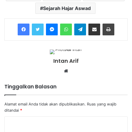
Sejarah Hajar Aswad
Messenger
WhatsApp
Telegram
Share via Email
Print
Intan Arif
Website
Tinggalkan Balasan
Alamat email Anda tidak akan dipublikasikan.
Ruas yang wajib
ditandai
*
K
o