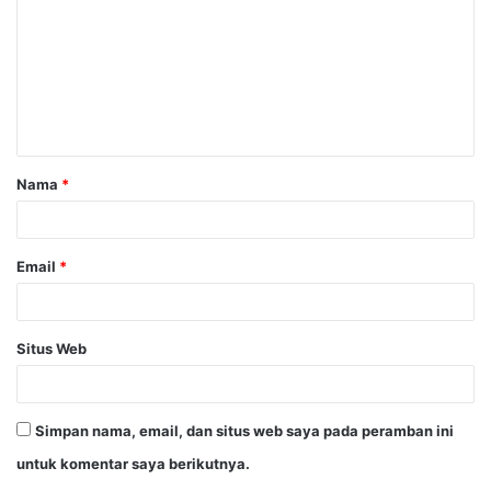
m
e
n
t
a
Nama
*
r
*
Email
*
Situs Web
Simpan nama, email, dan situs web saya pada peramban ini
untuk komentar saya berikutnya.